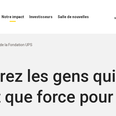
Notre impact
Investisseurs
Salle de nouvelles
uvrir
Ouvrir
Ouvrir
otre
le
le
mpact
menu
menu
enu
Investisseurs
Salle
de
de la Fondation UPS
nouvelles
ez les gens qui
 que force pour