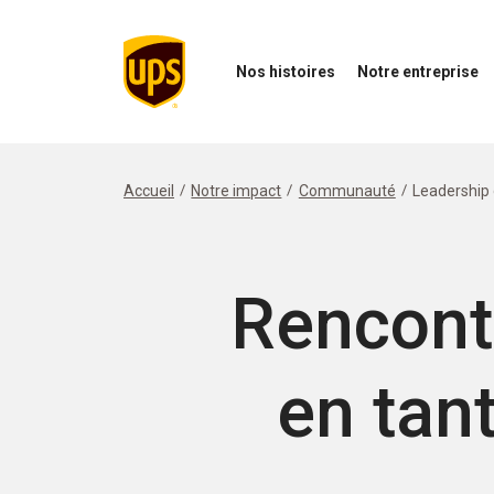
Nos histoires
Notre entreprise
Ouvrir
Ouvrir
O
le
le
N
menu
menu
i
Nos
de
M
histoires
notre
Accueil
Notre impact
Communauté
Leadership 
entreprise
Rencontr
en tant