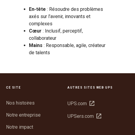
En-tête
: Résoudre des problèmes
axés sur l’avenir, innovants et
complexes
Cœur
: Inclusif, perceptif,
collaborateur
Mains
: Responsable, agile, créateur
de talents
CE SITE
AUTRES SITES WEB UPS
Nos histoires
Ouvrir
UPS.com
dans
Notre entreprise
Ouvrir
UPSers.com
une
dans
nouvelle
Notre impact
une
fenêtre