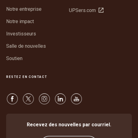
dans
Notre entreprise
Ouvrir
UPSers.com
une
dans
nouvelle
Notre impact
une
fenêtre
nouvelle
Investisseurs
fenêtre
Salle de nouvelles
Soutien
RESTEZ EN CONTACT
Recevez des nouvelles par courriel.