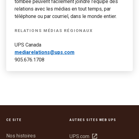
tombée peuvent facilement joindre l’équipe des
relations avec les médias en tout temps, par
téléphone ou par courriel, dans le monde entier.
RELATIONS MÉDIAS RÉGIONAUX
UPS Canada
mediarelations@ups.com
905.676.1708
CE SITE
AUTRES SITES WEB UPS
Nos histoires
Ouvrir
UPS.com