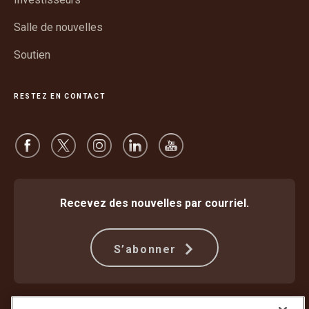
fenêtre
Salle de nouvelles
Soutien
RESTEZ EN CONTACT
Recevez des nouvelles par courriel.
S’abonner
Protection contre la fraude
Modalités et conditions