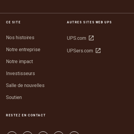
CE SITE
AUTRES SITES WEB UPS
Nos histoires
Ouvrir
UPS.com
dans
Notre entreprise
Ouvrir
UPSers.com
une
dans
nouvelle
Notre impact
une
fenêtre
nouvelle
Investisseurs
fenêtre
Salle de nouvelles
Soutien
RESTEZ EN CONTACT