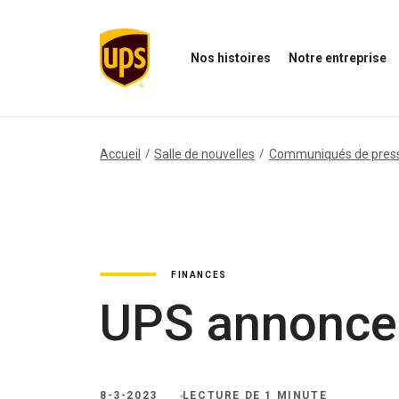
Nos histoires
Notre entreprise
Ouvrir
Ouvrir
O
le
le
N
menu
menu
i
Nos
de
M
histoires
notre
Accueil
Salle de nouvelles
Communiqués de pres
entreprise
FINANCES
UPS annonce 
8-3-2023
LECTURE DE 1 MINUTE