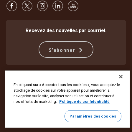
Recevez des nouvelles par courriel.
S’abonner
Protection contre la fraude
Modalités et conditions
Conditions d’utilisation du site Web
Déclaration de confidentialité
En cliquant sur « Accepter tous les cookies », vous acceptez le
Paramètres des témoins
Plan d’accessibilité et rapport d’étape
stockage de cookies sur votre appareil pour améliorer la
navigation sur le site, analyser son utilisation et contribuer à
Copyright ©1994 – 2026 United Parcel Service of America, Inc. Tous
nos efforts de marketing.
Politique de confidentialité
droits réservés. Vous ne voulez plus recevoir de mises à jour par
courriel?
Se désabonner ici
Paramètres des cookies
Cliquez ici
pour mettre à jour vos préférences ou pour ne plus
recevoir de courriels marketing de la part d’UPS.