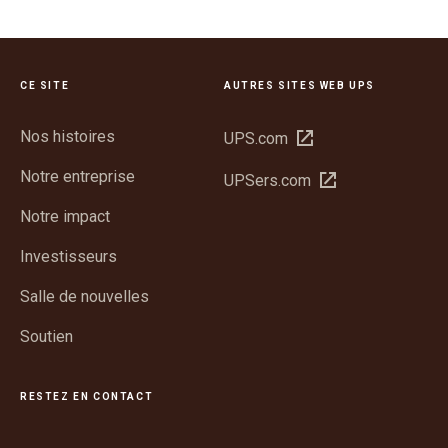
CE SITE
AUTRES SITES WEB UPS
Nos histoires
Ouvrir
UPS.com
dans
Notre entreprise
Ouvrir
UPSers.com
une
dans
nouvelle
Notre impact
une
fenêtre
nouvelle
Investisseurs
fenêtre
Salle de nouvelles
Soutien
RESTEZ EN CONTACT