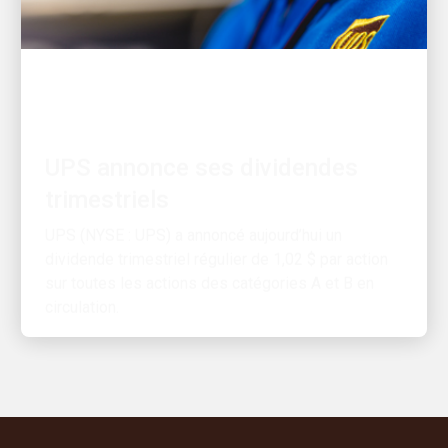
FINANCES
UPS annonce ses dividendes
trimestriels
UPS (NYSE : UPS) a annoncé aujourd’hui un
dividende trimestriel régulier de 1,02 $ par action
sur toutes les actions des catégories A et B en
circulation.