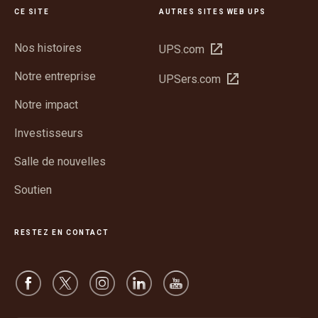
CE SITE
AUTRES SITES WEB UPS
Nos histoires
Ouvrir
UPS.com
dans
Notre entreprise
Ouvrir
UPSers.com
une
dans
nouvelle
Notre impact
une
fenêtre
nouvelle
Investisseurs
fenêtre
Salle de nouvelles
Soutien
RESTEZ EN CONTACT