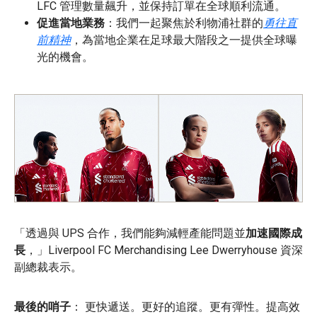
LFC 管理數量飆升，並保持訂單在全球順利流通。
促進當地業務
：我們一起聚焦於利物浦社群的
勇往直
前精神
，為當地企業在足球最大階段之一提供全球曝
光的機會。
「透過與 UPS 合作，我們能夠減輕產能問題並
加速國際成
長
，」Liverpool FC Merchandising Lee Dwerryhouse 資深
副總裁表示。
最後的哨子
：
更快遞送。更好的追蹤。更有彈性。提高效