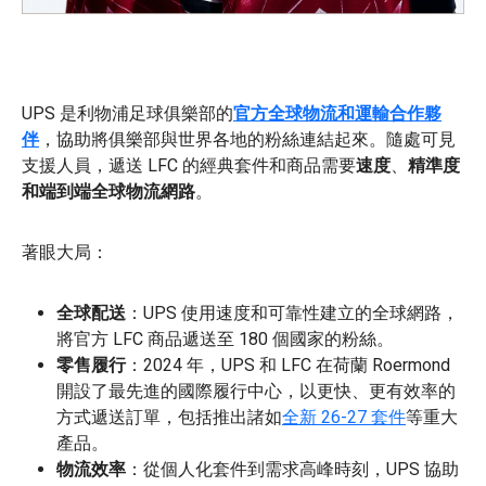
UPS 是利物浦足球俱樂部的
官方全球物流和運輸合作夥
伴
，協助將俱樂部與世界各地的粉絲連結起來。隨處可見
支援人員，遞送 LFC 的經典套件和商品需要
速度
、
精準度
和端到端全球物流網路
。
著眼大局：
全球配送
：UPS 使用速度和可靠性建立的全球網路，
將官方 LFC 商品遞送至 180 個國家的粉絲。
零售履行
：2024 年，UPS 和 LFC 在荷蘭 Roermond
開設了最先進的國際履行中心，以更快、更有效率的
方式遞送訂單，包括推出諸如
全新 26-27 套件
等重大
產品。
物流效率
：從個人化套件到需求高峰時刻，UPS 協助