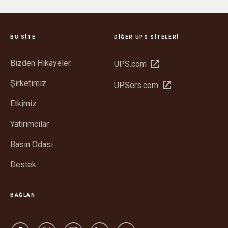
BU SITE
DIĞER UPS SITELERI
Bizden Hikayeler
Yeni
UPS.com
pencerede
Şirketimiz
Yeni
UPSers.com
aç
pencerede
Etkimiz
aç
Yatırımcılar
Basın Odası
Destek
BAĞLAN