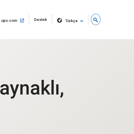
Yeni
Destek
Aynı
ups.com
Türkçe
pencerede
pencerede
aç
aç
aynaklı,