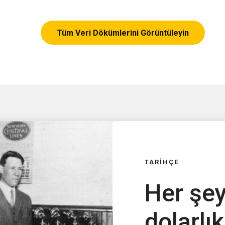
Tüm Veri Dökümlerini Görüntüleyin
TARİHÇE
Her şey
dolarlık