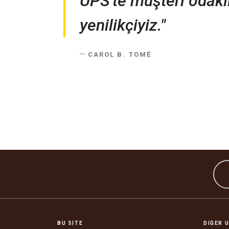
UPS'te müşteri odaklı
yenilikçiyiz."
CAROL B. TOMÉ
BU SITE
DIĞER U