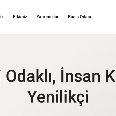
iz
Etkimiz
Yatırımcılar
Basın Odası
Etkimiz
Yatırımcılar
Basın
Menüsünü
Menüsünü
Odası
Aç
Aç
Menüsünü
Aç
 Odaklı, İnsan K
Yenilikçi