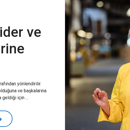
ider ve
irine
afından yönlendirilir.
olduğuna ve başkalarına
eldiği için ...