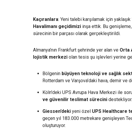
Kaçıranlara
: Yeni talebi karşılamak için yaklaş
Havalimanı geçidimizi
inşa ettik. Bu genişleme
sürecinin bir parçası olarak gerçekleştirildi.
Almanya’nın Frankfurt şehrinde yer alan ve
Orta 
lojistik merkezi
olan tesis şu işlevleri yerine get
Bölgenin
büyüyen teknoloji ve sağlık sekt
Rotterdam ve Varşova’daki hava, demir ve de
Köln'deki UPS Avrupa Hava Merkezi ile soru
ve güvenilir teslimat sürecini
destekliyor
Giessen’deki
yeni özel
UPS Healthcare te
geçen yıl 183.000 metrekare genişleyen Ted
oluşturuyor.