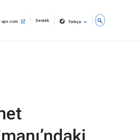
Yeni
Destek
Aynı
ups.com
Türkçe
pencerede
pencerede
aç
aç
met
imanı’ndaki