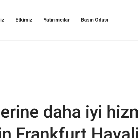
iz
Etkimiz
Yatırımcılar
Basın Odası
Etkimiz
Yatırımcılar
Basın
Menüsünü
Menüsünü
Odası
Aç
Aç
Menüsünü
Aç
erine daha iyi hiz
in Frankfurt Haval