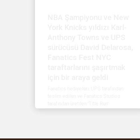
NBA Şampiyonu ve New
York Knicks yıldızı Karl-
Anthony Towns ve UPS
sürücüsü David Delarosa,
Fanatics Fest NYC
taraftarlarını şaşırtmak
için bir araya geldi
Fanatics hediyeleri: UPS tarafından
teslim edilen ve Fanatics Studios
tarafından üretilen 'Title Run'