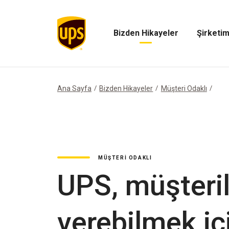
Bizden Hikayeler
Şirketim
Bizden
Şirketimiz
Hikayeler
Menüsünü
Menüsünü
Aç
Aç
Ana Sayfa
Bizden Hikayeler
Müşteri Odaklı
MÜŞTERI ODAKLI
UPS, müşteril
verebilmek iç