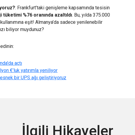
ıyoruz?
: Frankfurt’taki genişleme kapsamında tesisin
i tüketimi %76 oranında azaltıldı
. Bu, yılda 375.000
 kullanımına eşit! Almanya’da sadece yenilenebilir
mızı biliyor muydunuz?
edinin:
anda’da açtı
lyon €’luk yatırımla yeniliyor
esnek bir UPS ağı geliştiriyoruz
İlgili Hikayeler