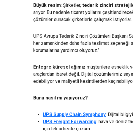
Büyük resim
: Şirketler,
tedarik zinciri strateji
arıyor. Bu nedenle ticaret yollarını çeşitlendirec
çözümler sunacak şirketlerle çalışmak istiyorlar.
UPS Avrupa Tedarik Zinciri Çözümleri Başkanı Su
her zamankinden daha fazla teslimat seçeneği 
korumalarına yardımcı oluyoruz.”
Entegre küresel ağımız
müşterilere esneklik ve
araçlardan ibaret değil. Dijital çözümlerimiz saye
edebiliyor ve maliyetli kesintilerden kaçınabiliyor
Bunu nasıl mı yapıyoruz?
UPS Supply Chain Symphony
: Dijital bilgi
UPS Freight Forwarding
: hava ve deniz ta
için tek adreste çözüm.