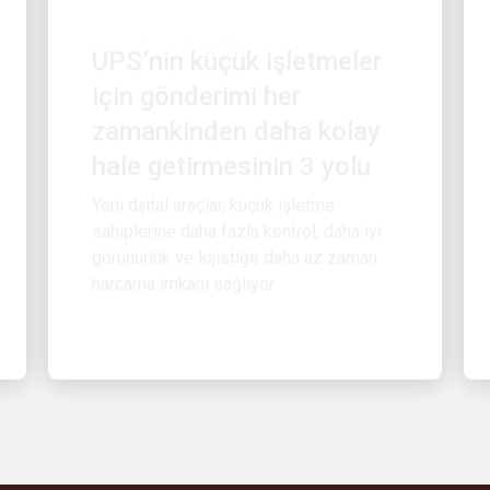
UPS’nin küçük işletmeler
için gönderimi her
zamankinden daha kolay
hale getirmesinin 3 yolu
Yeni dijital araçlar, küçük işletme
sahiplerine daha fazla kontrol, daha iyi
görünürlük ve lojistiğe daha az zaman
harcama imkânı sağlıyor