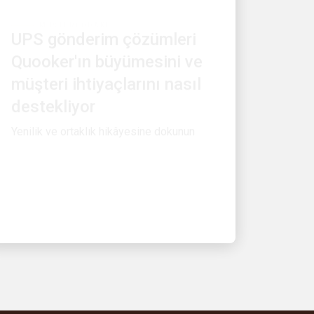
UPS gönderim çözümleri
Quooker'ın büyümesini ve
müşteri ihtiyaçlarını nasıl
destekliyor
Yenilik ve ortaklık hikâyesine dokunun