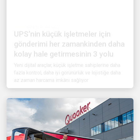
MÜŞTERI ODAKLI
UPS’nin küçük işletmeler için
gönderimi her zamankinden daha
kolay hale getirmesinin 3 yolu
Yeni dijital araçlar, küçük işletme sahiplerine daha
fazla kontrol, daha iyi görünürlük ve lojistiğe daha
az zaman harcama imkânı sağlıyor