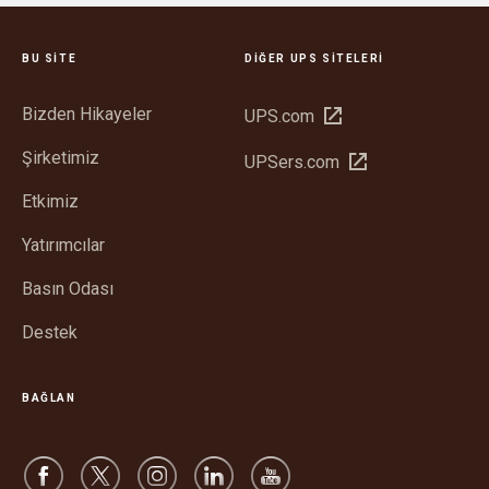
BU SITE
DIĞER UPS SITELERI
Bizden Hikayeler
Yeni
UPS.com
pencerede
Şirketimiz
Yeni
UPSers.com
aç
pencerede
Etkimiz
aç
Yatırımcılar
Basın Odası
Destek
BAĞLAN