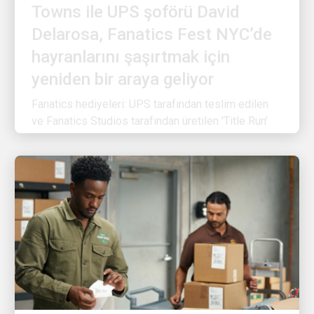
Delarosa, Fanatics Fest NYC’de
hayranlarını şaşırtmak için
yeniden bir araya geliyor
Fanatics hediyeleri: UPS tarafından teslim edilen
ve Fanatics Studios tarafından üretilen 'Title Run'