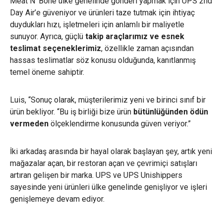
Meat N’ Bone ülke genelinde gönderi yapmak için UPS 2nd
Day Air’e güveniyor ve ürünleri taze tutmak için ihtiyaç
duydukları hızı, işletmeleri için anlamlı bir maliyetle
sunuyor. Ayrıca, güçlü
takip araçlarımız ve esnek
teslimat seçeneklerimiz
, özellikle zaman açısından
hassas teslimatlar söz konusu olduğunda, kanıtlanmış
temel öneme sahiptir.
Luis, “Sonuç olarak, müşterilerimiz yeni ve birinci sınıf bir
ürün bekliyor. “Bu iş birliği bize ürün
bütünlüğünden ödün
vermeden
ölçeklendirme konusunda güven veriyor.”
İki arkadaş arasında bir hayal olarak başlayan şey, artık yeni
mağazalar açan, bir restoran açan ve çevrimiçi satışları
artıran gelişen bir marka. UPS ve UPS Unishippers
sayesinde yeni ürünleri ülke genelinde genişliyor ve işleri
genişlemeye devam ediyor.