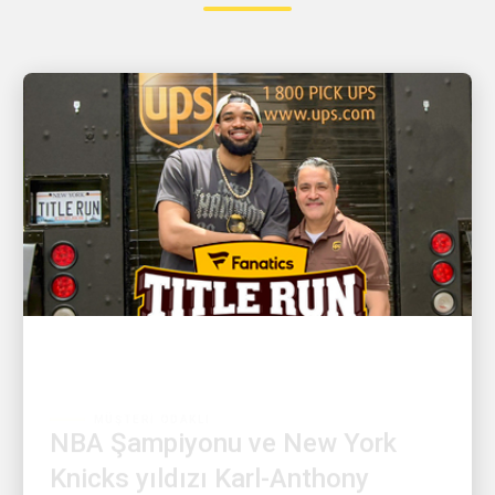
MÜŞTERI ODAKLI
NBA Şampiyonu ve New York
Knicks yıldızı Karl-Anthony
Towns ile UPS şoförü David