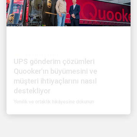
MÜŞTERI ODAKLI
UPS gönderim çözümleri
Quooker'ın büyümesini ve
müşteri ihtiyaçlarını nasıl
destekliyor
Yenilik ve ortaklık hikâyesine dokunun