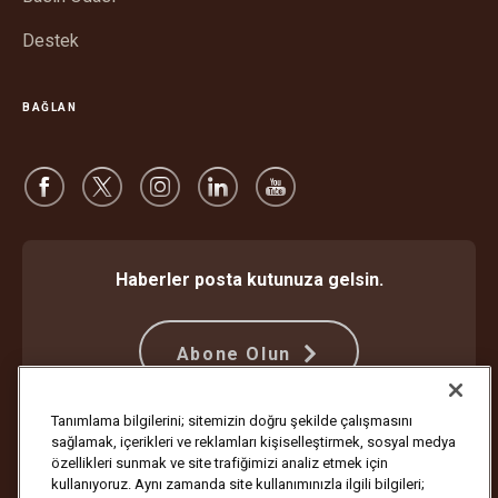
Destek
BAĞLAN
Haberler posta kutunuza gelsin.
Abone Olun
Tanımlama bilgilerini; sitemizin doğru şekilde çalışmasını
sağlamak, içerikleri ve reklamları kişiselleştirmek, sosyal medya
Dolandırıcılığa Karşı Koruma
Hüküm ve Koşullar
özellikleri sunmak ve site trafiğimizi analiz etmek için
İnternet Sitesi Kullanım Koşulları
Gizlilik Bildirimi
Çerez Ayarları
kullanıyoruz. Aynı zamanda site kullanımınızla ilgili bilgileri;