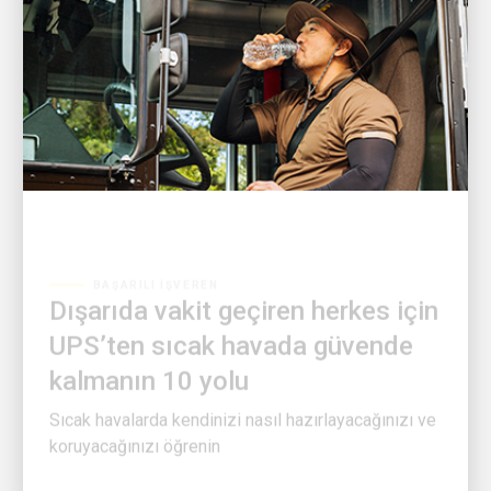
BAŞARILI İŞVEREN
Dışarıda vakit geçiren herkes için
UPS’ten sıcak havada güvende
kalmanın 10 yolu
Sıcak havalarda kendinizi nasıl hazırlayacağınızı ve
koruyacağınızı öğrenin