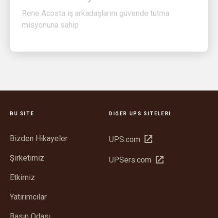
misyonuna sahip
BU SITE
DIĞER UPS SITELERI
Bizden Hikayeler
Yeni
UPS.com
pencerede
Şirketimiz
Yeni
UPSers.com
aç
pencerede
Etkimiz
aç
Yatırımcılar
Basın Odası