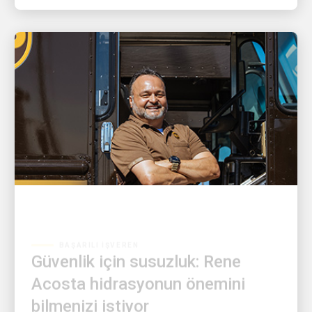
BAŞARILI İŞVEREN
Güvenlik için susuzluk: Rene
Acosta hidrasyonun önemini
bilmenizi istiyor
Rene Acosta iş arkadaşlarını güvende tutma