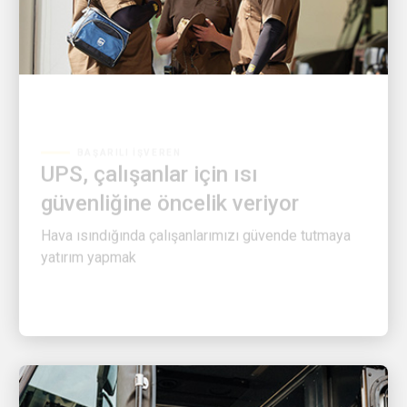
BAŞARILI İŞVEREN
UPS, çalışanlar için ısı
güvenliğine öncelik veriyor
Hava ısındığında çalışanlarımızı güvende tutmaya
yatırım yapmak