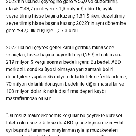
2022’nin üçüncü çeyreğine göre %56,9 ve düzeltilmiş
olarak %48,7 gerileyerek 1,3 milyar $ oldu. Üç aylık
seyreltilmiş hisse başına kazanç 1,31 $ iken, düzeltilmiş
seyreltilmiş hisse başına kazanç 2022’nin aynı dönemine
göre %47,5’lik düşüşle 1,57 $ oldu.
2023 üçüncü çeyrek genel kabul görmüş muhasebe
sonuçları, hisse başına seyreltilmiş 0,26 $ olmak üzere
219 milyon $ vergi sonrası bedeli içerir. Bu bedel; ABD
merkezli, sendika üyesi olmayan yarı zamanlı belirli
denetçilere yapılan 46 milyon dolarlık tek seferlik ödeme,
70 milyon dolarlık dönüşüm bedeli ile diğer masraflar ve
103 milyon dolarlık nakit dışı firma değeri kaybı
masraflarından oluşur.
“Olumsuz makroekonomik koşullar bu çeyrekte küresel
talebi olumsuz etkilese de ABD iş sözleşmemizin Eylül
ayı başında tamamen onaylanmasıyla iş müzakereleri