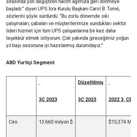
sırasında yön değiştiren hacim ağımıza geri dönmeye
başladı.” diyen UPS İcra Kurulu Başkanı Carol B. Tomé,
sözlerini şöyle sürdürdü: “Bu zorlu dönemde sıkı
çalışmaları, çabaları ve müşterilerimize sundukları sektör
lideri hizmet için tüm UPS çalışanlarına bir kez daha
teşekkür etmek istiyorum. Çok yakında gireceğimiz yoğun
yıl başı sezonuna iyi hazırlanmış durumdayız.”
ABD Yurtiçi Segment
Düzeltilmiş
3Ç 2023
3Ç 2023
2022 3. ÇEY
Ciro
13.660 milyon $
$15,374 M