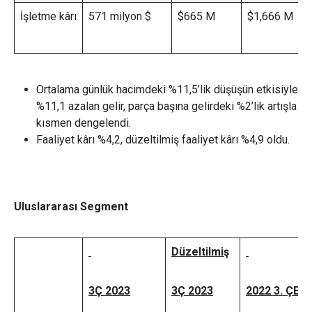
İşletme kârı
571 milyon $
$665 M
$1,666 M
Ortalama günlük hacimdeki %11,5’lik düşüşün etkisiyle
%11,1 azalan gelir, parça başına gelirdeki %2’lik artışla
kısmen dengelendi.
Faaliyet kârı %4,2, düzeltilmiş faaliyet kârı %4,9 oldu.
Uluslararası Segment
Düzeltilmiş
3Ç 2023
3Ç 2023
2022 3. ÇEY