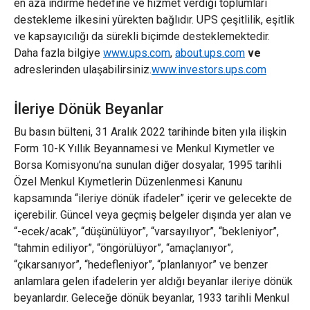
en aza indirme hedefine ve hizmet verdiği toplumları
destekleme ilkesini yürekten bağlıdır. UPS çeşitlilik, eşitlik
ve kapsayıcılığı da sürekli biçimde desteklemektedir.
Daha fazla bilgiye
www.ups.com
,
about.ups.com
ve
adreslerinden ulaşabilirsiniz.
www.investors.ups.com
İleriye Dönük Beyanlar
Bu basın bülteni, 31 Aralık 2022 tarihinde biten yıla ilişkin
Form 10-K Yıllık Beyannamesi ve Menkul Kıymetler ve
Borsa Komisyonu’na sunulan diğer dosyalar, 1995 tarihli
Özel Menkul Kıymetlerin Düzenlenmesi Kanunu
kapsamında “ileriye dönük ifadeler” içerir ve gelecekte de
içerebilir. Güncel veya geçmiş belgeler dışında yer alan ve
“-ecek/acak”, “düşünülüyor”, “varsayılıyor”, “bekleniyor”,
“tahmin ediliyor”, “öngörülüyor”, “amaçlanıyor”,
“çıkarsanıyor”, “hedefleniyor”, “planlanıyor” ve benzer
anlamlara gelen ifadelerin yer aldığı beyanlar ileriye dönük
beyanlardır. Geleceğe dönük beyanlar, 1933 tarihli Menkul