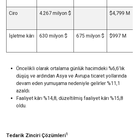
Ciro
4.267 milyon $
$4,799 M
İşletme kârı
630 milyon $
675 milyon $
$997 M
Öncelikli olarak ortalama günlük hacimdeki %6,6’lık
düşüş ve ardından Asya ve Avrupa ticaret yollarında
devam eden yumuşama nedeniyle gelirler %11,1
azaldı.
Faaliyet kârı %14,8, düzeltilmiş faaliyet kârı %15,8
oldu.
1
Tedarik Zinciri Çözümleri