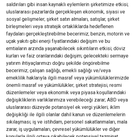
saldırıları gibi insan kaynaklı eylemlerin şirketimize etkisi;
uluslararası pazarlarda gerçekleşen ekonomik, siyasi ve
sosyal gelişmeler; şirket satın almaları, satışlar, şirket
birleşmeleri veya stratejik ortaklıklarda hedeflenen
faydaları gerçekleştirebilme becerimiz; benzin, motorin ve
uçak yakıtı gibi enerji fiyatlarındaki değişim ve bu
emtiaların arzında yaşanabilecek sıkıntıların etkisi; döviz
kurları ve faiz oranlarındaki değişim; gelecekteki sermaye
yatırım ihtiyaçlarımızı doğru şekilde öngörebilme
becerimiz; çalışan sağlığı, emekli sağlığı ve/veya
emeklilik haklarıyla ilgili masraf veya yükümlülüklerimizde
önemli masraf ve yükümlülükler; şirket stratejisi, resmi
düzenlemeler veya ekonomik veya piyasa koşullarındaki
değişikliklerin varlıklarımıza verebileceği zarar; ABD veya
uluslararası düzeyde potansiyel ek vergi yükleri; iklim
değişikliği ile ilgili olanlar dahil kanun ve düzenlemelerin
sıkılaşması; iş ve istihdam, personel sakatlanmaları, mala
zarar, iş uygulamaları, çevresel yükümlülükler ve diğer
konularla ilgili ortaya çıkabilecek potansiyel tazminat