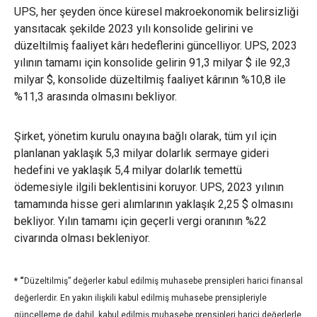
UPS, her şeyden önce küresel makroekonomik belirsizliği
yansıtacak şekilde 2023 yılı konsolide gelirini ve
düzeltilmiş faaliyet kârı hedeflerini güncelliyor. UPS, 2023
yılının tamamı için konsolide gelirin 91,3 milyar $ ile 92,3
milyar $, konsolide düzeltilmiş faaliyet kârının %10,8 ile
%11,3 arasında olmasını bekliyor.
Şirket, yönetim kurulu onayına bağlı olarak, tüm yıl için
planlanan yaklaşık 5,3 milyar dolarlık sermaye gideri
hedefini ve yaklaşık 5,4 milyar dolarlık temettü
ödemesiyle ilgili beklentisini koruyor. UPS, 2023 yılının
tamamında hisse geri alımlarının yaklaşık 2,25 $ olmasını
bekliyor. Yılın tamamı için geçerli vergi oranının %22
civarında olması bekleniyor.
* “
Düzeltilmiş” değerler kabul edilmiş muhasebe prensipleri harici finansal
değerlerdir. En yakın ilişkili kabul edilmiş muhasebe prensipleriyle
güncelleme de dahil, kabul edilmiş muhasebe prensipleri harici değerlerle