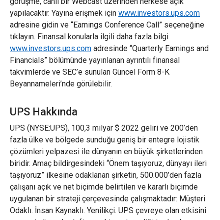
görüşme, canlı bir Webcast üzerinden herkese açık
yapılacaktır. Yayına erişmek için
www.
investors
.ups.com
adresine gidin ve “Earnings Conference Call” seçeneğine
tıklayın. Finansal konularla ilgili daha fazla bilgi
www.investors.ups.com
adresinde “Quarterly Earnings and
Financials” bölümünde yayınlanan ayrıntılı finansal
takvimlerde ve SEC’e sunulan Güncel Form 8-K
Beyannameleri’nde görülebilir.
UPS Hakkında
UPS (NYSE:UPS), 100,3 milyar $ 2022 geliri ve 200’den
fazla ülke ve bölgede sunduğu geniş bir entegre lojistik
çözümleri yelpazesi ile dünyanın en büyük şirketlerinden
biridir. Amaç bildirgesindeki “Önem taşıyoruz, dünyayı ileri
taşıyoruz” ilkesine odaklanan şirketin, 500.000’den fazla
çalışanı açık ve net biçimde belirtilen ve kararlı biçimde
uygulanan bir strateji çerçevesinde çalışmaktadır: Müşteri
Odaklı. İnsan Kaynaklı. Yenilikçi. UPS çevreye olan etkisini