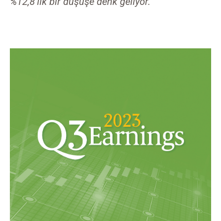
%12,8’lik bir düşüşe denk geliyor.