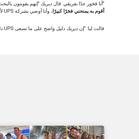
"أنا فخور جدًا بفريقي. قال ديريك "إنهم يقومون بالب
أقوم به يمنحني فخرًا كبيرًا
، وأنا أوصي بشركة UPS لأي شخص يبحث عن تحدٍ."
قالت ليا: "إن ديريك دليل واضح على ما تسعى UPS دائمًا لتحقيقه - أن تنمو من الداخل".