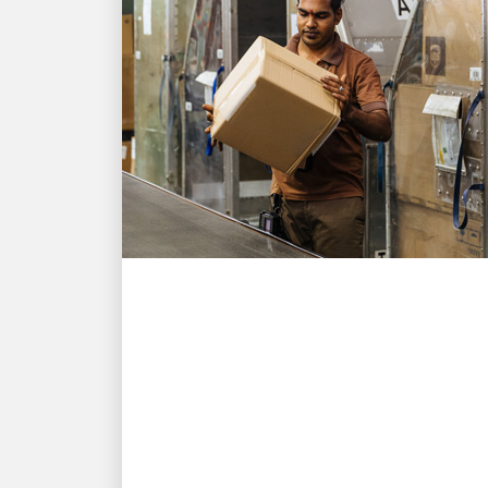
طاقاتنا البشرية التي تقود النمو
UPS تساعد شركة تصدير
سنغافورية على تسليم
حوالي 10 آلاف طلب تحت
وطأة الضغوط