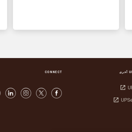
CONNECT
فتح
U
في
فتح
UPSe
نافذة
في
جديدة
نافذة
جديدة