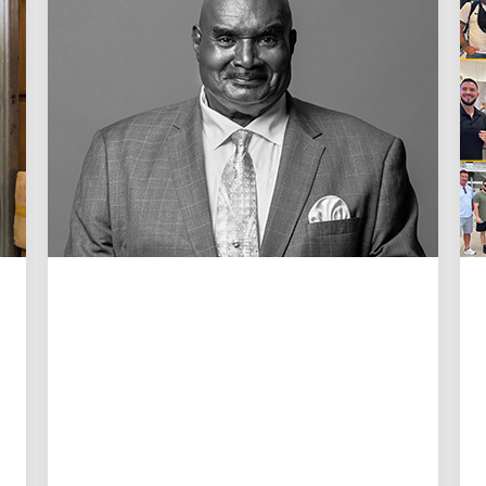
طاقاتنا البشرية التي تقود النمو
في ذكرى كال داردن
رسالة إلى عائلة داردن من الرئيس التنفيذي
كارول بي. تومي