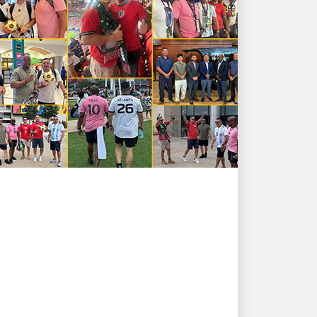
طاقاتنا البشرية التي تقود النمو
جووووول! موظفو UPS
يحققون الانتصارات داخل
الملعب وخارجه ⚽
تكريم القادة الأفضل أداءً وفِرَقِهِم في أكبر
محفل لكرة القدم