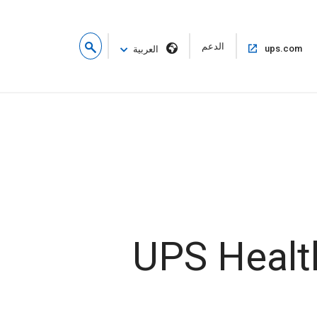
فتح
الدعم
فتح
ups.com
العربية
في
في
نافذة
نفس
جديدة
النافذة