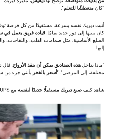
من بدايات متواضعة
: توضح
ليا ديفيس
، مديرة ديريك: 
"كان
متعطشًا للتعلم
".
أثبت ديريك نفسه بسرعة، مستفيدًا من كل فرصة توفر
كان يبنيها إلى دور جديد تمامًا:
قيادة فريق يعمل في سل
السلع الأساسية، مثل صمامات القلب، واللقاحات، وا
إليها.
"ماذا بداخل
هذه الصناديق يمكن أن ينقذ الأرواح
. قال 
مختلفة، إلى المرضى". "
أشعر بالفخر
بأنني جزء من سلسل
شاهد كيف
صنع ديريك مستقبلًا جديدًا لنفسه
مع UPS: