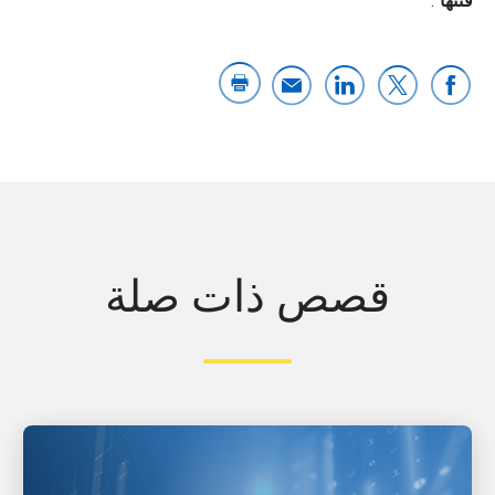
فئتها
".
قصص ذات صلة