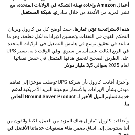
أعمال Amazon وإعادة تهيئة الشبكة في الولايات المتحدة
، مع
نشر المزيد من الأتمتة من خلال مبادرتها
شبكة المستقبل
.
هذه الاستراتيجية تؤتي ثمارها
، حيث أوضح كل من كارول وبريان
التحكم القوي في النفقات وتحسين الإيرادات لكل قطعة، وهو ما
ساعد في تحقيق توسع في هامش التشغيل في الولايات المتحدة
في الربع الثالث على أساس سنوي. وفي الوقت ذاته، تسير UPS
على الطريق الصحيح لتحقق هدفها المتمثل في خفض نفقاتها
لعام 2025
بحوالي 3,5 مليار دولار
.
وأخيرًا، أفادت كارول بأن شركة UPS توصلت مؤخرًا إلى تفاهم
مبدئي بشأن الإيرادات والأسعار مع هيئة البريد الأمريكية
لدعم
خدمة تسليم الميل الأخير لـ Ground Saver Product الخاص
بنا
.
وأضافت كارول: "مازال هناك المزيد من العمل، لكننا واثقون من
أننا سنتوصل إلى اتفاق يضمن
بقاء مستويات خدماتنا الأفضل في