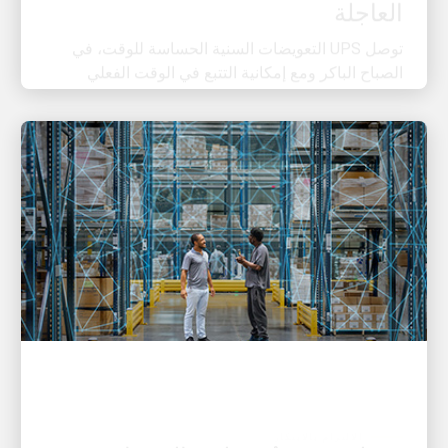
توصل UPS التعويضات السنية الحساسة للوقت، في
الصباح الباكر ومع إمكانية التتبع في الوقت الفعلي
الالتزام بالابتكار
موظفو UPS يُبسّطون الخدمات