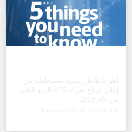
الالتزام بالابتكار
أهم 5 نقاط رئيسية مستخلصة من
إعلان أرباح شركة UPS للربع الثاني
من عام 2026
تعرّف في عُجالة على ما يلزم من معلومات