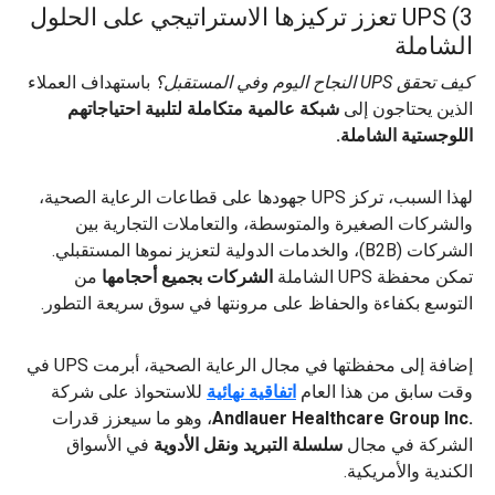
3) UPS تعزز تركيزها الاستراتيجي على الحلول
الشاملة
كيف تحقق UPS النجاح اليوم وفي المستقبل؟
باستهداف العملاء
الذين يحتاجون إلى
شبكة عالمية متكاملة لتلبية احتياجاتهم
اللوجستية الشاملة.
لهذا السبب، تركز UPS جهودها على قطاعات الرعاية الصحية،
والشركات الصغيرة والمتوسطة، والتعاملات التجارية بين
الشركات (B2B)، والخدمات الدولية لتعزيز نموها المستقبلي.
تمكن محفظة UPS الشاملة
الشركات بجميع أحجامها
من
التوسع بكفاءة والحفاظ على مرونتها في سوق سريعة التطور.
إضافة إلى محفظتها في مجال الرعاية الصحية، أبرمت UPS في
وقت سابق من هذا العام
اتفاقية نهائية
للاستحواذ على شركة
.Andlauer Healthcare Group Inc
، وهو ما سيعزز قدرات
الشركة في مجال
سلسلة التبريد ونقل الأدوية
في الأسواق
الكندية والأمريكية.