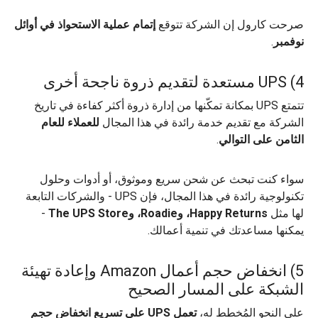
صرحت كارول إن الشركة تتوقع
إتمام عملية الاستحواذ في أوائل
نوفمبر
.
4) UPS مستعدة لتقديم ذروة ناجحة أخرى
تتمتع UPS بمكانة تمكّنها من إدارة ذروة أكثر كفاءة في تاريخ
الشركة مع تقديم خدمة رائدة في هذا المجال
للعملاء للعام
الثامن على التوالي
.
سواء كنت تبحث عن شحن سريع وموثوق، أو أدوات وحلول
تكنولوجية رائدة في هذا المجال، فإن UPS - والشركات التابعة
لها مثل
Happy Returns، وRoadie، وThe UPS Store
-
يمكنها مساعدتك في تنمية أعمالك.
5) انخفاض حجم أعمال Amazon وإعادة تهيئة
الشبكة على المسار الصحيح
على النحو المُخطط له،
تعمل UPS على تسريع انخفاض حجم