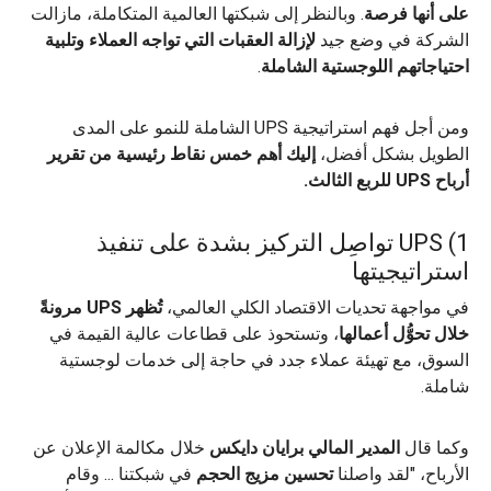
على أنها فرصة
. وبالنظر إلى شبكتها العالمية المتكاملة، مازالت
الشركة في وضع جيد
لإزالة العقبات التي تواجه العملاء وتلبية
احتياجاتهم اللوجستية الشاملة
.
ومن أجل فهم استراتيجية UPS الشاملة للنمو على المدى
الطويل بشكل أفضل،
إليك أهم خمس نقاط رئيسية من تقرير
أرباح UPS للربع الثالث.
1) UPS تواصِل التركيز بشدة على تنفيذ
استراتيجيتها
في مواجهة تحديات الاقتصاد الكلي العالمي،
تُظهر UPS مرونةً
خلال تحوُّل أعمالها
، وتستحوذ على قطاعات عالية القيمة في
السوق، مع تهيئة عملاء جدد في حاجة إلى خدمات لوجستية
شاملة.
وكما قال
المدير المالي برايان دايكس
خلال مكالمة الإعلان عن
الأرباح، "لقد واصلنا
تحسين مزيج الحجم
في شبكتنا ... وقام