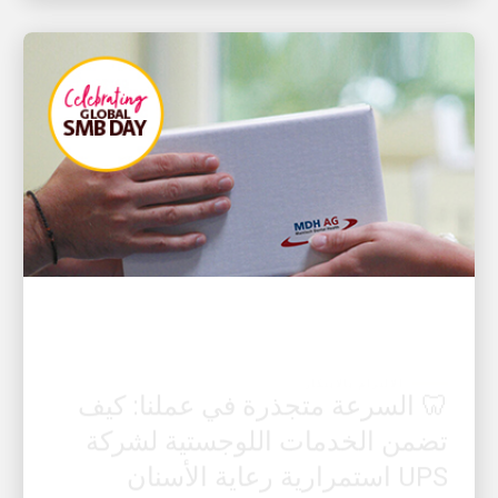
الالتزام بالابتكار
🦷 السرعة متجذرة في عملنا: كيف
تضمن الخدمات اللوجستية لشركة
UPS استمرارية رعاية الأسنان
العاجلة