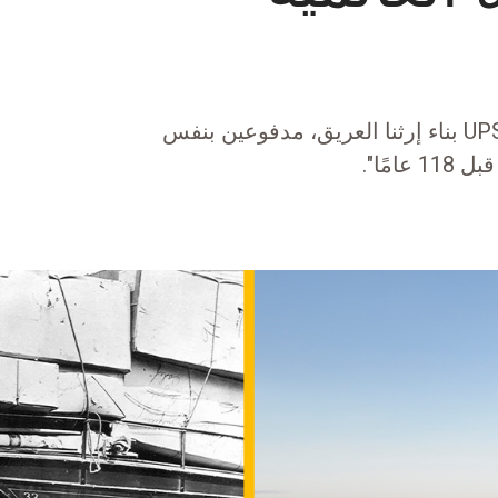
"بينما نتطلع إلى المستقبل، سنواصل في UPS بناء إرثنا العريق، مدفوعين بنفس
مًا".