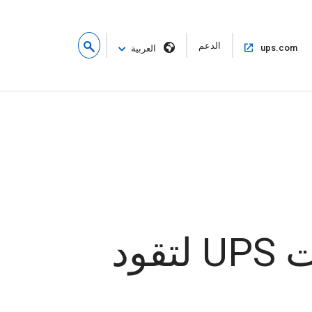
فتح
الدعم
فتح
ups.com
العربية
في
في
نافذة
نفس
جديدة
النافذة
الشجاعة اللازمة للتغيير: كيف تحوّلت UPS لتقود