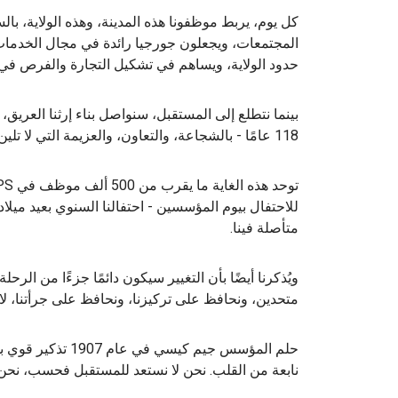
كل يوم، يربط موظفونا هذه المدينة، وهذه الولاية، با
المجتمعات، ويجعلون جورجيا رائدة في مجال الخدمات اللو
حدود الولاية، ويساهم في تشكيل التجارة والفرص في ج
بينما نتطلع إلى المستقبل، سنواصل بناء إرثنا العري
118 عامًا - بالشجاعة، والتعاون، والعزيمة التي لا تلين على دفع عالمنا إلى الأمام بتقديم ما يهم.
للاحتفال بيوم المؤسسين - احتفالنا السنوي بعيد ميلادنا
متأصلة فينا.
متحدين، ونحافظ على تركيزنا، ونحافظ على جرأتنا، لا يُ
حلم المؤسس جيم كيس
نابعة من القلب. نحن لا نستعد للمستقبل فحسب، نحن