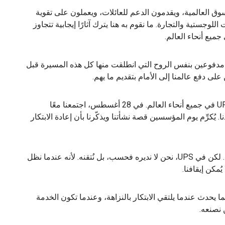
لسوق العالمية، ويقدمون الدعم للعائلات، ويعملون على تقوية
جستية والتجارة. ما نقوم به هنا يترك آثارًا إيجابية تتجاوز
ميع أنحاء العالم.
ق، مدفوعين بنفس الروح التي انطلقت منها كل هذه المسيرة قبل
توحد هذه الغاية ما يقرب من 500 ألف موظف في UPS في جميع أنحاء العالم. في 28 أغسطس، اجتمعنا معًا
. يُكرِّم يوم المؤسسين قصة نشأتنا ويذكّرنا بأن إعادة الابتكار
ويُذكرنا أيضًا بأن التغيير سيكون دائمًا جزءًا من الرحلة. لكن في UPS، نحن لا نديره فحسب، بل نُتقنه. لأنه عندما نظل
مكن إيقافنا.
ي في عام 1907 تذكير قوي بما يحدث عندما يلتقي الابتكار بالنزاهة، وعندما تكون الخدمة
 نصنعه.