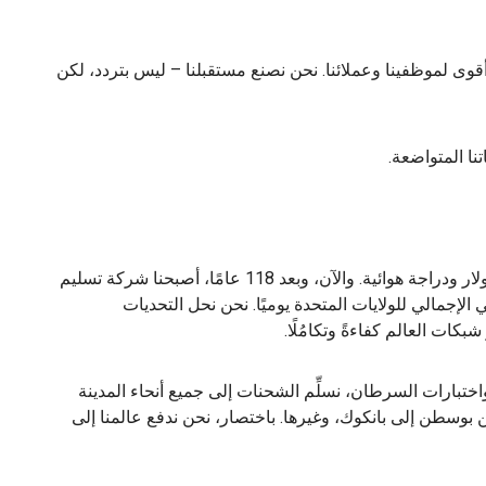
بني UPS أسرع، وأذكى، وأقوى لموظفينا وعملائنا. نحن نصنع مستقبلنا – ليس بتردد، لكن
نا المتواضعة.
في عام 1907، بدأت شركة UPS بقرض بقيمة 100 دولار ودراجة هوائية. والآن، وبعد 118 عامًا، أصبحنا شركة تسليم
والي 5% من الناتج المحلي الإجمالي للولايات المتحدة يوميًا. نحن نحل التحديات
كات العالم كفاءةً وتكامُلًا.
واختبارات السرطان، نسلِّم الشحنات إلى جميع أنحاء المدينة
ن بوسطن إلى بانكوك، وغيرها. باختصار، نحن ندفع عالمنا إلى