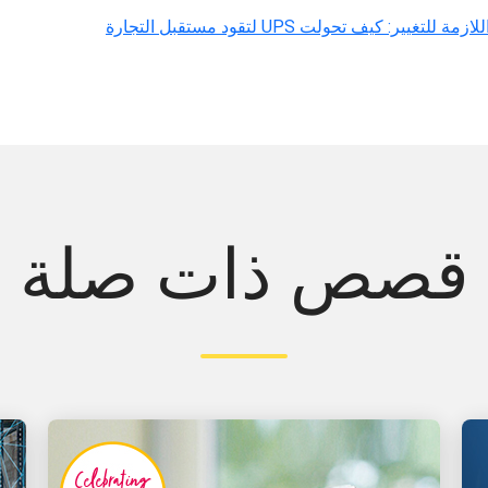
الشجاعة اللازمة للتغيير: كيف تحولت UPS لتقود مستقبل التجارة
قصص ذات صلة