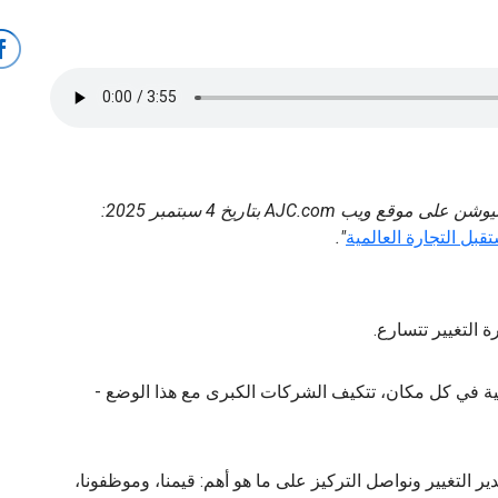
نُشر المقال الأصلي في صحيفة أتلانتا جورنال-كونستيتيوشن على موقع ويب AJC.com بتاريخ 4 سبتمبر 2025:
".
ة التغيير تتسارع.
كية في كل مكان، تتكيف الشركات الكبرى مع هذا الوضع -
دير التغيير ونواصل التركيز على ما هو أهم: قيمنا، وموظفونا،