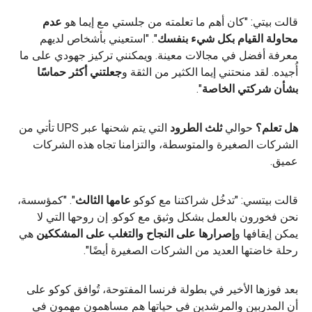
قالت بيتي: "كان أهم ما تعلمته من جلستي مع إيما هو
عدم
محاولة القيام بكل شيء بنفسك
". "استعيني بأشخاص لديهم
معرفة أفضل في مجالات معينة. ويمكنني تركيز جهودي على ما
أُجيده. لقد منحتني إيما الكثير من الثقة و
جعلتني أكثر حماسًا
بشأن شركتي الخاصة
".
هل تعلم؟
حوالي
ثلث
الطرود
التي يتم شحنها عبر UPS تأتي من
الشركات الصغيرة والمتوسطة، والتزامنا تجاه هذه الشركات
عميق.
قالت بيتسي: "تدخُل شراكتنا مع كوكو
عامها الثالث
". "كمؤسسة،
نحن فخورون بالعمل بشكل وثيق مع كوكو. إن روحها التي لا
يمكن إيقافها و
إصرارها على النجاح والتغلب على المشككين
هي
رحلة خاضتها العديد من الشركات الصغيرة أيضًا".
بعد فوزها الأخير في بطولة فرنسا المفتوحة، تُوافق كوكو على
أن المدربين والمرشدين في حياتها هم مساهمون مهمون في