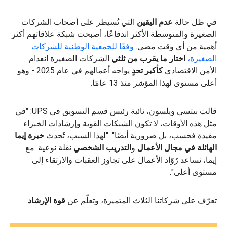
في ظل حالة
عدم اليقين
التي تُسيطر على أصحاب الشركات
الصغيرة والمتوسطة الأكثر اندفاعًا، أصبحت شبكة علاقاتهم أكثر
أهمية من أي وقت مضى.
وفقًا للجمعية الوطنية للشركات
الصغيرة،
اختار ما يقرب من ثلثي
الشركات الصغيرة انعدام
الأمن الاقتصادي
كأكبر تحدٍ
يواجه أعمالهم في عام 2025 - وهو
أعلى مستوى لهذا المؤشر منذ 13 عامًا.
قالت بيتسي ويلسون، نائبة رئيس قسم التسويق في UPS: "في
مثل هذه الأوقات، لا تكون الشبكات القوية وإرشادات الخبراء
مفيدة فحسب، بل ضرورية أيضًا". "لهذا السبب، تُحدث
خبرة إيما
الهائلة في مجال الأعمال
و
التدريب الشخصي
نقلة نوعية. مع
إيما، نساعد رُوّاد الأعمال على تجاوز العقبات والارتقاء إلى
مستوى أعلى".
تعرّف على شركاتنا الثلاث المتميزة، وتعلّم عن
قوة الإرشاد
: