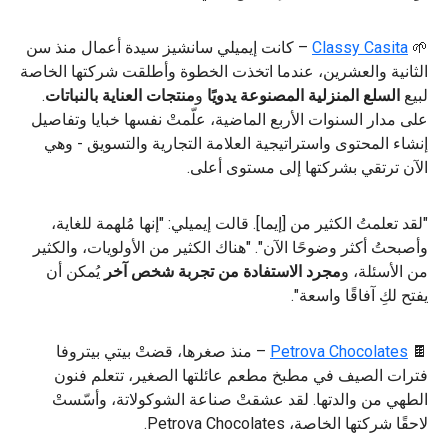
🌱
Classy Casita
– كانت إيميلي سانشيز سيدة أعمال منذ سن
الثانية والعشرين، عندما اتخذت الخطوة وأطلقت شركتها الخاصة
لبيع
السلع المنزلية المصنوعة يدويًا
و
منتجات العناية بالنباتات
.
على مدار السنوات الأربع الماضية، علّمتْ نفسها خبايا وتفاصيل
إنشاء المحتوى واستراتيجية العلامة التجارية والتسويق - وهي
الآن ترتقي بشركتها إلى مستوى أعلى.
"لقد تعلمتُ الكثير من [إيما]. قالت إيميلي: "إنها مُلهمة للغاية،
وأصبحتُ أكثر وضوحًا الآن". "هناك الكثير من الأولويات، والكثير
من الأسئلة، و
مجرد الاستفادة من تجربة شخص آخر
يُمكن أن
يفتح لكِ آفاقًا واسعة".
🍫
Petrova Chocolates
– منذ صغرها، قضتْ بيتي بيتروفا
فترات الصيف في مطبخ مطعم عائلتها الصغير، تتعلم فنون
الطهي من والدتها. لقد عشقتْ صناعة الشوكولاتة، وأسّستْ
لاحقًا شركتها الخاصة، Petrova Chocolates.