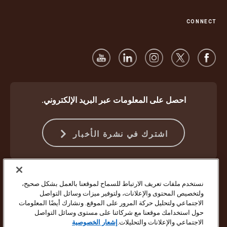
CONNECT
احصل على المعلومات عبر البريد الإلكتروني.
اشترك في نشرة الأخبار
الحماية ضد الاحتيال
الشروط والأحكام
شروط استخدام موقع الويب
نستخدم ملفات تعريف الارتباط للسماح لموقعنا بالعمل بشكل صحيح،
إشعار الخصوصية
إعدادات ملفات تعريف الارتباط
ولتخصيص المحتوى والإعلانات، ولتوفير ميزات وسائل التواصل
الاجتماعي ولتحليل حركة المرور على الموقع. ونشارك أيضًا المعلومات
حقوق النشر ©1994 - 2026 لشركة United Parcel Service of America Inc.
حول استخدامك موقعنا مع شركائنا على مستوى وسائل التواصل
جميع الحقوق محفوظة. لم تعد ترغب في تلقي تحديثات بالبريد الإلكتروني؟
الاجتماعي والإعلانات والتحليلات.
إشعار الخصوصية