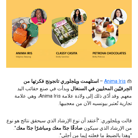
👜
Anima Iris
–
استلهمت
ويلجلوري تانجونج فكرتها من
الحِرفيّين المحليين في السنغال
وبدأت في صنع حقائب اليد
معهم. وقد أدّى ذلك إلى ولادة علامة Anima Iris، وهي علامة
تجارية تُعتبر بيونسيه الآن من معجبيها.
قالت ويلجلوري: "أعتقد أن نوع الإرشاد الذي سيحقق نتائج هو نوع
من الإرشاد الذي سيكون
صادقًا جدًا معك ومباشرًا جدًا معك
".
"وهذا بالضبط ما فعلته إيما من أجلي".