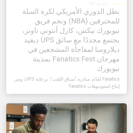
بطل الدوري الأمريكي لكرة السلة
للمحترفين (NBA) ونجم فريق
نيويورك نيكس، كارل أنتوني تاونز،
يجتمع مجددًا مع سائق UPS ديفيد
ديلاروسا لمفاجأة المشجعين في
مهرجان Fanatics Fest بمدينة
نيويورك
Fanatics تُقدّم: مبادرة "سباق اللقب"، برعاية UPS، ومن
إنتاج استوديوهات Fanatics