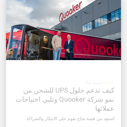
العميل أولًا
كيف تدعم حلول UPS للشحن من
نمو شركة Quooker وتلبي احتياجات
عملائها
استفِد من قصة نجاح تقوم على الابتكار والشراكة