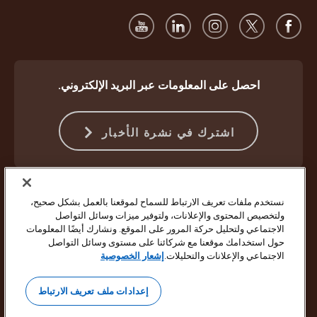
احصل على المعلومات عبر البريد الإلكتروني.
اشترك في نشرة الأخبار
الحماية ضد الاحتيال
الشروط والأحكام
شروط استخدام موقع الويب
نستخدم ملفات تعريف الارتباط للسماح لموقعنا بالعمل بشكل صحيح،
إشعار الخصوصية
إعدادات ملفات تعريف الارتباط
ولتخصيص المحتوى والإعلانات، ولتوفير ميزات وسائل التواصل
الاجتماعي ولتحليل حركة المرور على الموقع. ونشارك أيضًا المعلومات
حقوق النشر ©1994 - 2026 لشركة United Parcel Service of America Inc.
حول استخدامك موقعنا مع شركائنا على مستوى وسائل التواصل
جميع الحقوق محفوظة. لم تعد ترغب في تلقي تحديثات بالبريد الإلكتروني؟
الاجتماعي والإعلانات والتحليلات.
إشعار الخصوصية
إلغاء الاشتراك هنا
لتحديث جميع تفضيلات البريد الإلكتروني الأخرى الخاصة بشركة UPS أو إلغاء
إعدادات ملف تعريف الارتباط
الاشتراك في خدمة رسائل البريد الإلكتروني التسويقية من شركة UPS،
انقر
هنا.