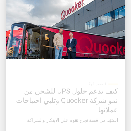
العميل أولًا
كيف تدعم حلول UPS للشحن من
نمو شركة Quooker وتلبي احتياجات
عملائها
استفِد من قصة نجاح تقوم على الابتكار والشراكة