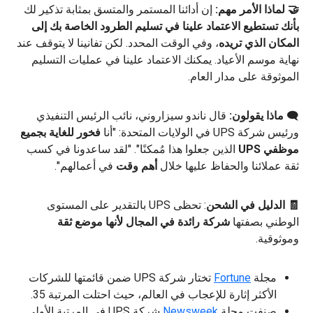
🤝 لماذا الأمر مهم:
إن أدائنا المستمر والمتسق بمثابة تذكير لك
بأنك تستطيع الاعتماد علينا في تسليم الطرود الخاصة بك إلى
المكان الذي تريده
، وفي الوقت المحدد. لكن تفانينا لا يتوقف عند
نهاية موسم الأعياد. يمكنك الاعتماد علينا في عمليات التسليم
الموثوقة على مدار العام.
🗨️
ماذا يقولون:
قال ناندو سيزاروني، نائب الرئيس التنفيذي
ورئيس شركة UPS في الولايات المتحدة: "أنا
فخور للغاية بجميع
موظفي UPS
الذين جعلوا هذا مُمكنًا". "لقد ساعدونا في كسب
ثقة عملائنا والحفاظ عليها خلال
أهم وقت
في أعمالهم".
🧾 الدليل في الشحن
: تحظى UPS بالتقدير على المستوى
الوطني بصفتها
شركة رائدة في المجال لأنها موضع ثقة
وموثوقية.
مجلة
Fortune
تختار شركة UPS ضمن قائمتها للشركات
الأكثر إثارة للإعجاب في العالم، حيث احتلت المرتبة 35.
صنفت مجلة
Newsweek
شركة UPS في المرتبة الأولى