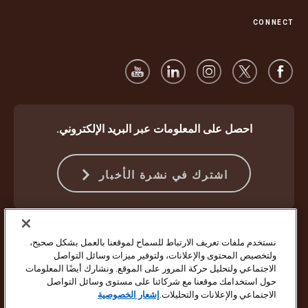
CONNECT
احصل على المعلومات عبر البريد الإلكتروني.
اشترك في نشرة الأخبار
الحماية ضد الاحتيال
الشروط والأحكام
شروط استخدام موقع الويب
نستخدم ملفات تعريف الارتباط للسماح لموقعنا بالعمل بشكل صحيح،
إشعار الخصوصية
إعدادات ملفات تعريف الارتباط
ولتخصيص المحتوى والإعلانات، ولتوفير ميزات وسائل التواصل
الاجتماعي ولتحليل حركة المرور على الموقع. ونشارك أيضًا المعلومات
حقوق النشر ©1994 - 2026 لشركة United Parcel Service of America Inc.
حول استخدامك موقعنا مع شركائنا على مستوى وسائل التواصل
جميع الحقوق محفوظة. لم تعد ترغب في تلقي تحديثات بالبريد الإلكتروني؟
الاجتماعي والإعلانات والتحليلات.
إشعار الخصوصية
إلغاء الاشتراك هنا