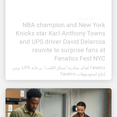
العميل أولًا
NBA champion and New York
Knicks star Karl-Anthony Towns
and UPS driver David Delarosa
reunite to surprise fans at
Fanatics Fest NYC
Fanatics تُقدّم: مبادرة "سباق اللقب"، برعاية UPS، ومن
إنتاج استوديوهات Fanatics