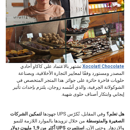
Xocolatl Chocolate
تشتهر بالاعتماد على كاكاو أحادي
المصدر ومستورد وفقًا لمعايير التجارة الأخلاقية، وبصناعة
حلويات فاخرة حائزة على جوائز. هذا المتجر المتخصص في
الشوكولاتة الحِرفية، والذي أسّسه زوجان، يلتزم بإحداث تأثير
إيجابي وابتكار أصناف حلوى شهية.
هل تعلم؟
وفي المقابل، تُكرّس UPS جهودها
لتمكين الشركات
الصغيرة والمتوسطة
من خلال تزويدها بالموارد اللازمة للنمو
والازدهار. وحتى الآن،
استثمرت UPS أكثر من 1,9 مليون دولار