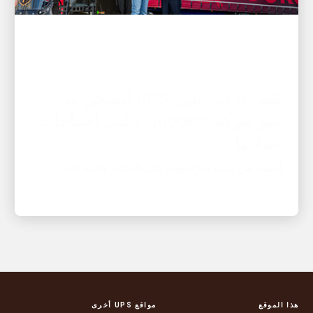
العميل أولًا
كيف تدعم حلول UPS للشحن من
نمو شركة Quooker وتلبي احتياجات
عملائها
استفِد من قصة نجاح تقوم على الابتكار والشراكة
هذا الموقع
مواقع UPS أخرى