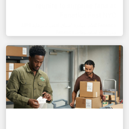
Fanatics Fest NYC
Fanatics تُقدّم: مبادرة "سباق اللقب"، برعاية UPS،
ومن إنتاج استوديوهات Fanatics
العميل أولًا