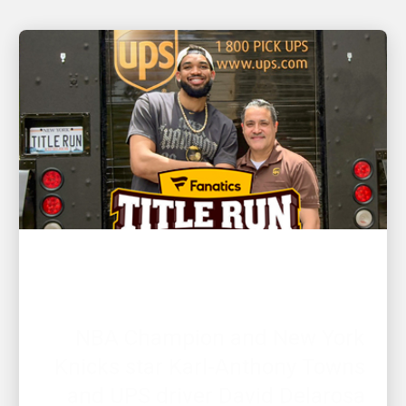
العميل أولًا
NBA Champion and New York
Knicks star Karl-Anthony Towns
and UPS driver David Delarosa
reunite to surprise fans at