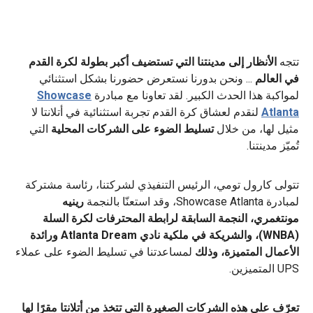
تتجه
الأنظار إلى مدينتنا التي تستضيف أكبر بطولة لكرة القدم
في العالم
... ونحن بدورنا نستعرض حضورنا بشكل استثنائي
لمواكبة هذا الحدث الكبير. لقد تعاونا مع مبادرة
Showcase
Atlanta
لنقدم لعشاق كرة القدم تجربة استثنائية في أتلانتا لا
مثيل لها، من خلال
تسليط الضوء على الشركات المحلية
التي
تُميّز مدينتنا.
تتولى كارول تومي، الرئيس التنفيذي لشركتنا، رئاسة مشتركة
لمبادرة Showcase Atlanta، وقد استعنّا بالنجمة
رينيه
مونتغمري، النجمة السابقة لرابطة المحترفات لكرة السلة
(WNBA)، والشريكة في ملكية نادي Atlanta Dream ورائدة
الأعمال المتميزة، وذلك
لمساعدتنا في تسليط الضوء على عملاء
UPS المتميزين.
تعرّف على هذه الشركات الصغيرة التي تتخذ من أتلانتا مقرًا لها