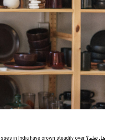
هل تعلم؟
A recent
ses in India have grown steadily over