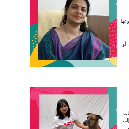
عها
 أو
نتجات
إلى
ر