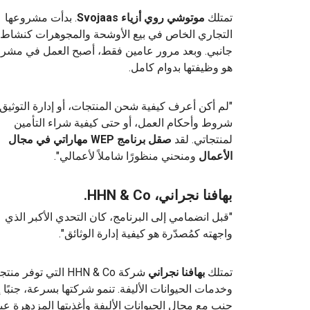
تمتلك
موتوشي روي
أزياء Svojaas
. بدأت مشروعها
التجاري الخاص في بيع الأوشحة والمجوهرات كنشاط
جانبي. وبعد مرور عامين فقط، أصبح العمل في مشرو
هو وظيفتها بدوام كامل.
"لم أكن أعرف كيفية شحن المنتجات، أو إدارة التوثيق،
شروط وأحكام العمل، أو حتى كيفية شراء التأمين
لمنتجاتي. لقد
صقل برنامج WEP مهاراتي في مجال
الأعمال
ومنحني منظورًا شاملاً لأعمالي".
بهافنا نجراني، HHN & Co.
"قبل انضمامي إلى البرنامج، كان التحدي الأكبر الذي
واجهته كمُصدّرة هو كيفية إدارة الوثائق".
تمتلك
بهافنا نجراني
شركة HHN & Co التي توفر م
وخدمات الحيوانات الأليفة. تنمو شركتها بسرعة، جنبًا 
جنب مع مجال الحيوانات الأليفة وأغذيتها المزدهرة عب