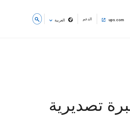
فتح
الدعم
فتح
ups.com
العربية
في
في
نافذة
نفس
جديدة
النافذة
رة تصديرية