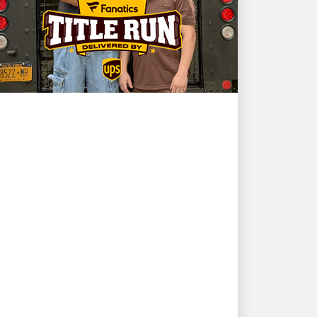
العميل أولًا
NBA champion and New
York Knicks star Karl-
Anthony Towns and UPS
driver David Delarosa
reunite to surprise fans at
Fanatics Fest NYC
Fanatics تُقدّم: مبادرة "سباق اللقب"،
برعاية UPS، ومن إنتاج استوديوهات