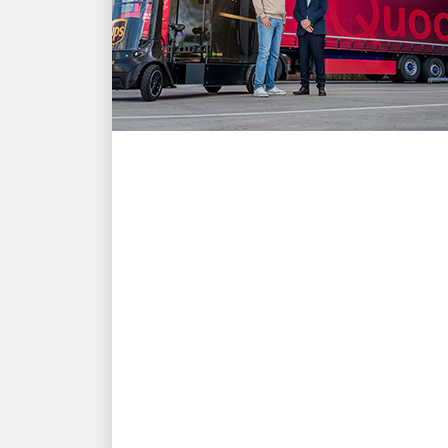
العميل أولًا
كيف تدعم حلول UPS
للشحن من نمو شركة
Quooker وتلبي احتياجات
عملائها
استفِد من قصة نجاح تقوم على الابتكار
والشراكة