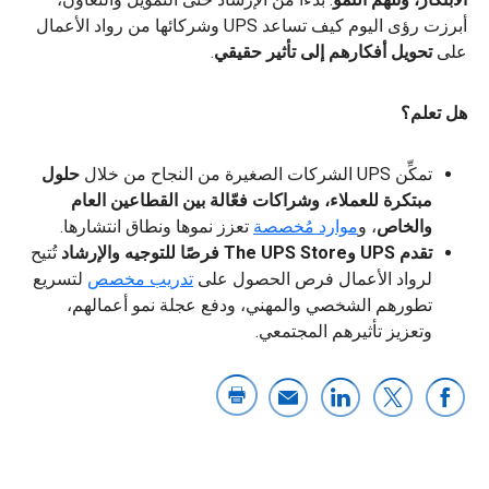
أبرزت رؤى اليوم كيف تساعد UPS وشركائها من رواد الأعمال
على
تحويل أفكارهم إلى تأثير حقيقي
.
هل تعلم؟
تمكِّن UPS الشركات الصغيرة من النجاح من خلال
حلول
مبتكرة للعملاء، وشراكات فعّالة بين القطاعين العام
والخاص
، و
موارد مُخصصة
تعزز نموها ونطاق انتشارها.
تقدم UPS وThe UPS Store فرصًا للتوجيه والإرشاد
تُتيح
لرواد الأعمال فرص الحصول على
تدريب مخصص
لتسريع
تطورهم الشخصي والمهني، ودفع عجلة نمو أعمالهم،
وتعزيز تأثيرهم المجتمعي.