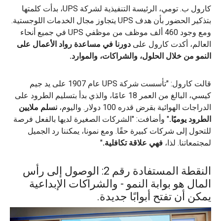
كارول ب. تومي، الرئيسة التنفيذية لشركة UPS، بدأت كلمتها
بتذكير الحضور بأن هدف UPS يتجاوز مجال الخدمات اللوجستية.
ومع وجود 460 ألف موظف من موظفي UPS في جميع أنحاء
العالم، أكدت كارول على
دورنا في مساعدة رواد الأعمال على
النمو من خلال الحلول، والشراكات، والموارد.
قالت كارول: "تأسست شركة UPS عام 1907 على يد جيم
كيسي، البالغ من العمر 18 عامًا، والذي بدأ بتسليم الطرود على
الدراجات الهوائية بقرض قدره 100 دولار. واليوم،
نسلم ملايين
الطرود يوميًا.
" وأضافت: "الشركات الصغيرة لديها بالفعل فرصة
للتحول إلى شركات كبيرة حقًا. ومع نمونا، يمكننا رد الجميل
لمجتمعاتنا. لذا،
فهي علاقة تكافلية.
"
النقطة المستفادة رقم 2: الوصول إلى رأس
المال هو بوابة النمو - والشراكات الإبداعية
يمكن أن تفتح أبوابًا جديدة.