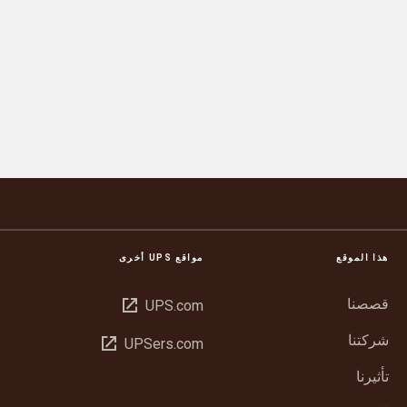
استفِد من قصة نجاح تقوم على الابتكار والشراكة
هذا الموقع
مواقع UPS أخرى
قصصنا
فتح
UPS.com
في
شركتنا
فتح
UPSers.com
نافذة
في
جديدة
تأثيرنا
نافذة