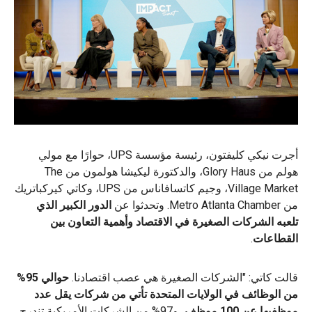
أجرت نيكي كليفتون، رئيسة مؤسسة UPS، حوارًا مع مولي
هولم من Glory Haus، والدكتورة ليكيشا هولمون من The
Village Market، وجيم كاتسافاناس من UPS، وكاتي كيركباتريك
من Metro Atlanta Chamber. وتحدثوا عن
الدور الكبير الذي
تلعبه الشركات الصغيرة في الاقتصاد وأهمية التعاون بين
القطاعات
.
قالت كاتي: "الشركات الصغيرة هي عصب اقتصادنا.
حوالي 95%
من الوظائف في الولايات المتحدة تأتي
من شركات يقل عدد
موظفيها عن 100
موظف
، و97% من الشركات الأمريكية تندرج