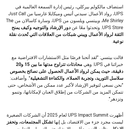
استضاف مالكولم بيركلي، رئيس إدارة السمعة العالمية في
UPS، رواد الأعمال: سيدني أتيس وميكايلا غارسيا من
Just Call
Me Shirley، و
بيتسي ويلسون من UPS، وسارة كاسالان من The
UPS Store
.
وتحدثوا معًا عن
دور الإرشاد والتوجيه وكيف يمنح
الثقة لرواد الأعمال ويبني شبكات من العلاقات التي تُحدث نقلة
نوعية
.
قالت بيتسي: "لقد أتحنا فرصًا مثل الاستشارات الافتراضية مع
خبرائنا في UPS. وهي
محادثات تتراوح مدتها ما بين 15 و20
دقيقة، حيث يمكن لرواد الأعمال الحصول على نصائح بخصوص
سلاسل التوريد، وتجربة العملاء، والكفاءة التشغيلية
". وأضافت:
"نحن نسعى لتوفير الإرشاد لأكبر عدد ممكن من الأشخاص، حتى
تتمكن المزيد من الشركات من إطلاق العنان لإمكاناتها، وتنمو
وتزدهر".
أظهرت UPS Impact Summit لعام 2025 أن الشركات الصغيرة
ليست مجرد جزء من الاقتصاد، بل إنها
تشكل المجتمعات، وتحفز
الابتكار، وتلهم النمو
. بدءًا من الإرشاد حتى التمويل والتعاون،