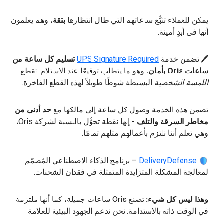
يمكن للعملاء تتبُّع ساعاتهم التي طال انتظارها
بثقة
، وهم يعلمون
أنها في أيدٍ أمينة.
🖊 تضمن خدمة
UPS Signature Required
تسليم كل ساعة من
ساعات Oris بأمان
، وهو ما يتطلب توقيعًا عند الاستلام. تقطع
اللمسة الشخصية
البسيطة شوطًا طويلاً لهذه القطع الفاخرة.
تضمن هذه الخدمة وصول كل ساعة إلى مالكها مع
حد أدنى من
مخاطر السرقة والتلف
- إنها نقطة تحوُّل بالنسبة لشركة Oris،
وهي تعلم أننا نلتزم بأعمالهم مثلهم تمامًا.
DeliveryDefense
– برنامج الذكاء الاصطناعي المُصمّم
لمعالجة المشكلة المتزايدة المتمثلة في فقدان الشحنات.
وهذا ليس كل شيء:
تصنع Oris ساعات جميلة، كما أنها ملتزمة
في الوقت ذاته بالاستدامة. نحن ندعم الجهود البيئية للعلامة