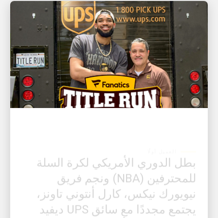
العميل أولًا
بطل الدوري الأمريكي لكرة السلة
للمحترفين (NBA) ونجم فريق
نيويورك نيكس، كارل أنتوني تاونز،
يجتمع مجددًا مع سائق UPS ديفيد
ديلاروسا لمفاجأة المشجعين في