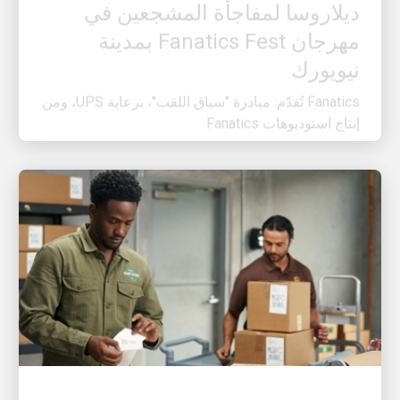
مهرجان Fanatics Fest بمدينة
نيويورك
Fanatics تُقدّم: مبادرة "سباق اللقب"، برعاية UPS، ومن
إنتاج استوديوهات Fanatics