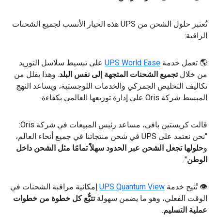
تُعتبر حلول الشحن من UPS هذه الخيار الأنسب لجميع الشحنات
الراقية:
🌎 تعمل خدمة
UPS World Ease
على تبسيط سلاسل التوريد
من خلال
تجميع الشحنات المتجهة إلى نفس البلد
. وهذا يقلل من
تكاليف التخليص الجمركي والخدمات اللوجستية، ويساعد النهج
المبسط شركة Oris على إدارة توزيعها العالمي بكفاءة.
قالت كريستين بافي، مساعد رئيس المبيعات في شركة Oris:
"نحن نعتمد على UPS في شحن منتجاتنا في جميع أنحاء العالم،
و
حلولها تجعل الشحن عبر الحدود سهلاً تمامًا مثل الشحن داخل
الوطن
".
👁 تُتيح خدمة
UPS Quantum View
إمكانية مراقبة الشحنات في
الوقت الفعلي، وهو ما يضمن سهولة
تتبُّع كل خطوة من خطوات
عملية التسليم
.