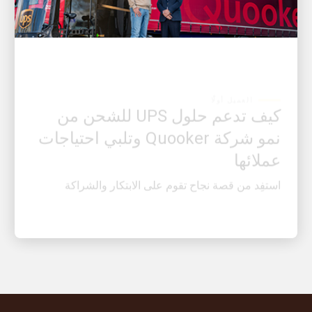
العميل أولًا
كيف تدعم حلول UPS للشحن من
نمو شركة Quooker وتلبي احتياجات
عملائها
استفِد من قصة نجاح تقوم على الابتكار والشراكة