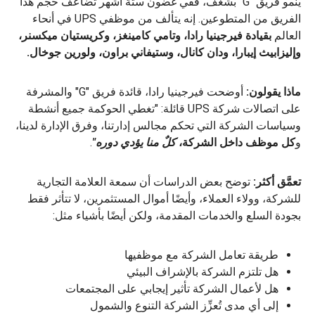
ينمو فريق "G" بشغف، ففي غضون ستة أشهر تضاعف حجم هذا
الفريق من المتطوعين. إنه يتألف من موظفي UPS في أنحاء
العالم
بقيادة فيرجينيا رادا، وتامي كامينغز، وكريستيان ميكسنر،
وإليزابيث إيبارا، ودان كانال، وستيفاني براون، ولورين جوخال.
ماذا يقولون:
أوضحت فيرجينيا رادا، قائدة فريق "G" والمشرفة
على اتصالات شركة UPS قائلة: "تغطي الحوكمة جميع أنشطة
وسياسات الشركة التي تحكم مجالس إدارتنا، وفرق الإدارة لدينا،
و
كل موظف داخل الشركة،
كلٌ منا يؤدي دوره"
.
تعمَّق أكثر:
توضح بعض الدراسات أن سمعة العلامة التجارية
للشركة، وولاء العملاء، وأيضًا أموال المستثمرين، لا تتأثر فقط
بجودة السلع والخدمات المقدمة، ولكن أيضًا بأشياء مثل:
طريقة تعامل الشركة مع موظفيها
هل تلتزم الشركة بالإشراف البيئي
هل لأعمال الشركة تأثير إيجابي على المجتمعات
إلى أي مدى تُعزِّز الشركة التنوع والشمول