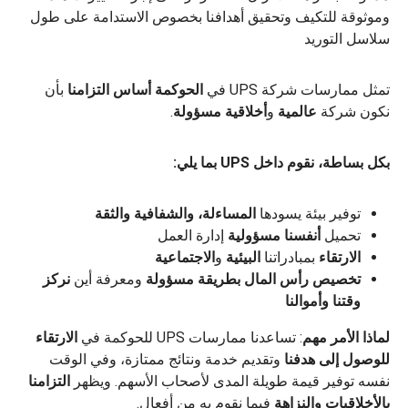
وموثوقة للتكيف وتحقيق أهدافنا بخصوص الاستدامة على طول
سلاسل التوريد
تمثل ممارسات شركة UPS في
الحوكمة
أساس التزامنا
بأن
نكون شركة
عالمية
و
أخلاقية
مسؤولة
.
بكل بساطة، نقوم داخل UPS بما يلي:
توفير بيئة يسودها
المساءلة، والشفافية
والثقة
تحميل
أنفسنا مسؤولية
إدارة العمل
الارتقاء
بمبادراتنا
البيئية
و
الاجتماعية
تخصيص
رأس المال بطريقة مسؤولة
ومعرفة أين
نركز
وقتنا وأموالنا
لماذا الأمر مهم
: تساعدنا ممارسات UPS للحوكمة في
الارتقاء
للوصول إلى هدفنا
وتقديم خدمة ونتائج ممتازة، وفي الوقت
نفسه توفير قيمة طويلة المدى لأصحاب الأسهم. ويظهر
التزامنا
بالأخلاقيات والنزاهة
فيما نقوم به من أفعال.