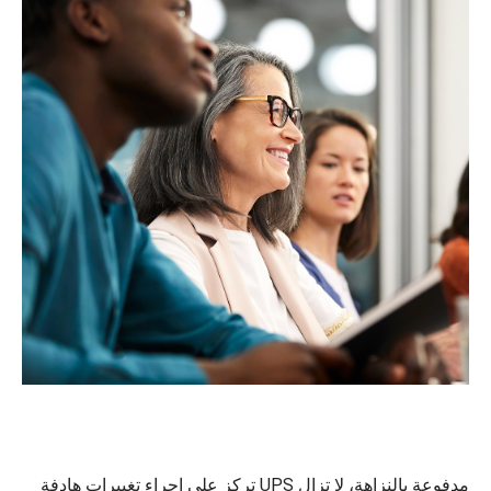
مدفوعة بالنزاهة، لا تزال UPS تركز على إجراء تغييرات هادفة