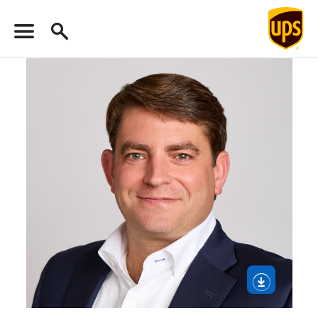
فتح
قسم