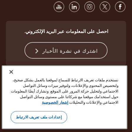
احصل على المعلومات عبر البريد الإلكتروني.
اشترك في نشرة الأخبار
الحماية ضد الاحتيال
الشروط والأحكام
شروط استخدام موقع الويب
نستخدم ملفات تعريف الارتباط للسماح لموقعنا بالعمل بشكل صحيح،
إشعار الخصوصية
إعدادات ملفات تعريف الارتباط
ولتخصيص المحتوى والإعلانات، ولتوفير ميزات وسائل التواصل
الاجتماعي ولتحليل حركة المرور على الموقع. ونشارك أيضًا المعلومات
حقوق النشر ©1994 - 2026 لشركة United Parcel Service of America Inc.
حول استخدامك موقعنا مع شركائنا على مستوى وسائل التواصل
جميع الحقوق محفوظة. لم تعد ترغب في تلقي تحديثات بالبريد الإلكتروني؟
الاجتماعي والإعلانات والتحليلات.
إشعار الخصوصية
إلغاء الاشتراك هنا
لتحديث جميع تفضيلات البريد الإلكتروني الأخرى الخاصة بشركة UPS أو إلغاء
إعدادات ملف تعريف الارتباط
الاشتراك في خدمة رسائل البريد الإلكتروني التسويقية من شركة UPS،
انقر
هنا.