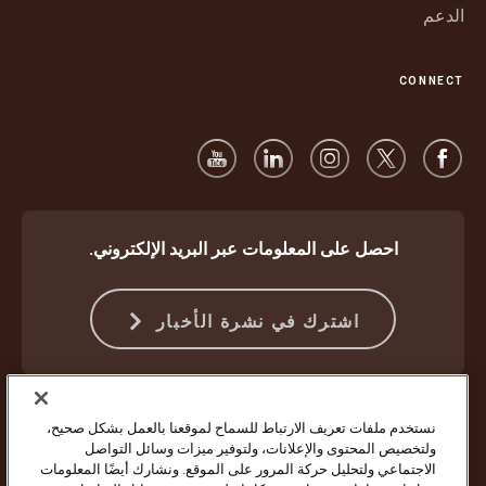
الدعم
CONNECT
احصل على المعلومات عبر البريد الإلكتروني.
اشترك في نشرة الأخبار
الحماية ضد الاحتيال
الشروط والأحكام
شروط استخدام موقع الويب
نستخدم ملفات تعريف الارتباط للسماح لموقعنا بالعمل بشكل صحيح،
إشعار الخصوصية
إعدادات ملفات تعريف الارتباط
ولتخصيص المحتوى والإعلانات، ولتوفير ميزات وسائل التواصل
الاجتماعي ولتحليل حركة المرور على الموقع. ونشارك أيضًا المعلومات
حقوق النشر ©1994 - 2026 لشركة United Parcel Service of America Inc.