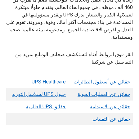
460 ألف موظف في جميع أنحاء العالم، وتقدم حلولًا مبتكرة
لعملائها، الكبار والصغار. تدرك UPS وتقدر مسؤوليتها في
المساعدة في بناء مجتمعات أكثر أمانًا، وقوة، ومرونة، تقوم على
العدل والفرص الاقتصادية للجميع، ومدعومة ببيئة عالمية صحية
ومستدامة.
انقر فوق الروابط أدناه لتستكشف صحائف الوقائع بمزيد من
التفاصيل عن شركتنا.
حقائق عن أسطول الطائرات
UPS Healthcare
حقائق عن العمليات الجوية
حلول UPS لسلاسل التوريد
حقائق عن الاستدامة
حقائق UPS العالمية
حقائق عن التقنيات