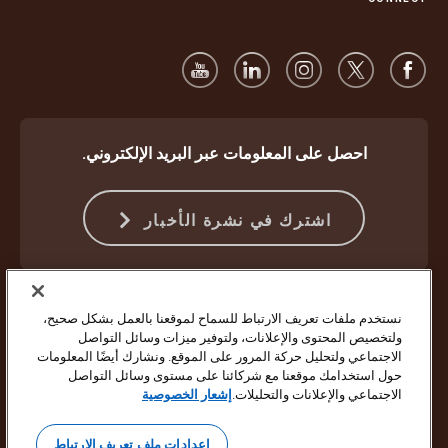
احصل على المعلومات عبر البريد الإلكتروني.
اشترك في نشرة الأخبار
الحماية ضد الاحتيال
الشروط والأحكام
شروط استخدام موقع الويب
نستخدم ملفات تعريف الارتباط للسماح لموقعنا بالعمل بشكل صحيح،
إشعار الخصوصية
إعدادات ملفات تعريف الارتباط
ولتخصيص المحتوى والإعلانات، ولتوفير ميزات وسائل التواصل
الاجتماعي ولتحليل حركة المرور على الموقع. ونشارك أيضًا المعلومات
حقوق النشر ©1994 - 2026 لشركة United Parcel Service of America Inc.
حول استخدامك موقعنا مع شركائنا على مستوى وسائل التواصل
جميع الحقوق محفوظة. لم تعد ترغب في تلقي تحديثات بالبريد الإلكتروني؟
الاجتماعي والإعلانات والتحليلات.
إشعار الخصوصية
إلغاء الاشتراك هنا
لتحديث جميع تفضيلات البريد الإلكتروني الأخرى الخاصة بشركة UPS أو إلغاء
إعدادات ملف تعريف الارتباط