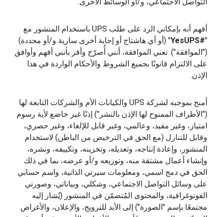
التواصل الاجتماعي، و/أو الوسائط الأخرى.
أفهم أنه بإمكاني الرد على طلب UPS باستخدام المنشور مع
"
#YesUPS
" (أو أي هاشتاج أو إجابة أخرى سارية و/أو محددة)
("الموافقة"). تعني الموافقة، أنني أُصرّح وأقر بأنني أفهم وأوافق
على الالتزام قانونًا بجميع الشروط والأحكام الواردة في هذا
الإذن.
أمنح بموجبه لشركة UPS والكيانات الأم والشركات التابعة لها
("الأطراف الممنوح لها الإذن بالنشر") إذنًا غير خاضع لأية رسوم
امتياز، وغير مقيد، وعالمي، وغير قابل للإلغاء، وغير حصري،
وقابل للتنازل (مع الحق في الترخيص من الباطن) لاستخدام
المنشور، وإعادة إنتاجه، وتعديله، وتخزينه، وتكييفه، ونشره،
وإنشاء أعمال مشتقة منه، وتوزيعه و/أو عرضه، بما في ذلك
الحق في دمج اسمي، ومعلومات سيرتي الذاتية، واسم حسابي
على وسائل التواصل الاجتماعي، وشكلي، وبياناتي، وصورتي
الفوتوغرافية، والمحتوى المُتضمّن في المنشور (يُشار إليه
مجتمعًا بإسم "الصورة") إلى الأبد للترويج، والإعلان، والأغراض