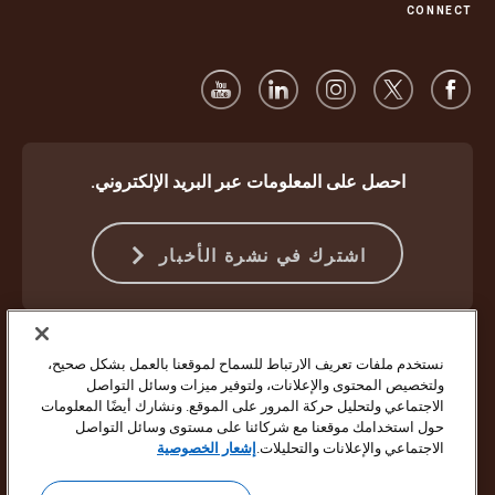
CONNECT
احصل على المعلومات عبر البريد الإلكتروني.
اشترك في نشرة الأخبار
الحماية ضد الاحتيال
الشروط والأحكام
شروط استخدام موقع الويب
نستخدم ملفات تعريف الارتباط للسماح لموقعنا بالعمل بشكل صحيح،
إشعار الخصوصية
إعدادات ملفات تعريف الارتباط
ولتخصيص المحتوى والإعلانات، ولتوفير ميزات وسائل التواصل
الاجتماعي ولتحليل حركة المرور على الموقع. ونشارك أيضًا المعلومات
حقوق النشر ©1994 - 2026 لشركة United Parcel Service of America Inc.
حول استخدامك موقعنا مع شركائنا على مستوى وسائل التواصل
جميع الحقوق محفوظة. لم تعد ترغب في تلقي تحديثات بالبريد الإلكتروني؟
الاجتماعي والإعلانات والتحليلات.
إشعار الخصوصية
إلغاء الاشتراك هنا
لتحديث جميع تفضيلات البريد الإلكتروني الأخرى الخاصة بشركة UPS أو إلغاء