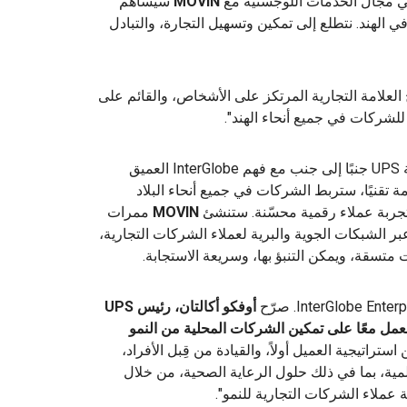
ا في مجال الخدمات اللوجستية مع
MOVIN
سيساهم
 الهند. نتطلع إلى تمكين وتسهيل التجارة، والتبادل
العلامة التجارية المرتكز على الأشخاص، والقائم على
 للشركات في جميع أنحاء الهند".
يعني الاستفادة من الخبرة اللوجيستية العالمية لشركة UPS جنبًا إلى جنب مع فهم InterGlobe العميق
 تقنيًا، ستربط الشركات في جميع أنحاء البلاد
 تجربة عملاء رقمية محسّنة. ستنشئ
MOVIN
ممرات
عبر الشبكات الجوية والبرية لعملاء الشركات التجارية،
ات متسقة، ويمكن التنبؤ بها، وسريعة الاستجابة.
أوفكو أكالتان، رئيس UPS
عمل معًا على تمكين الشركات المحلية من النمو
 استراتيجية العميل أولاً، والقيادة من قِبل الأفراد،
ى توسيع شبكتها العالمية، بما في ذلك حلول الرعاية الصحية، من خلال
ملاء الشركات التجارية للنمو".