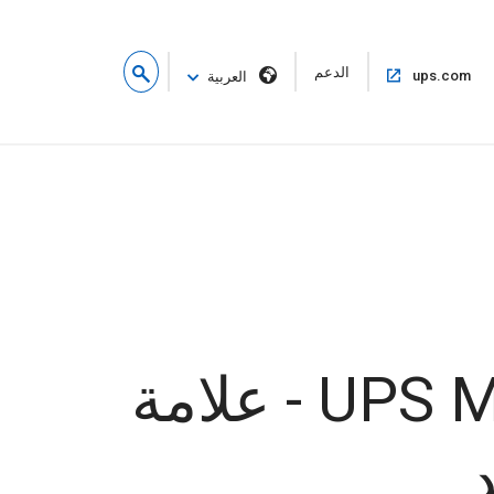
فتح
الدعم
فتح
ups.com
العربية
في
في
نافذة
نفس
جديدة
النافذة
تطلق شركات InterGlobe و UPS MOVIN - علامة