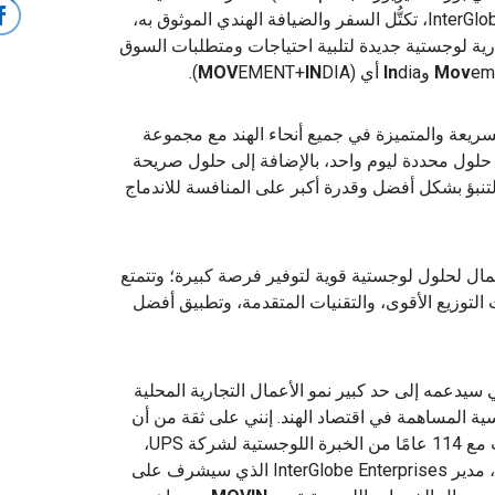
الرائدة في مجال الخدمات اللوجستية وInterGlobe Enterprise، تكتُّل السفر والضيافة الهندي الموثوق به،
رية لوجستية جديدة لتلبية احتياجات ومتطلبات السوق
e و
Mov
dia أي (
In
DIA).
IN
EMENT+
MOV
يعة والمتميزة في جميع أنحاء الهند مع مجموعة
حلول محددة ليوم واحد، بالإضافة إلى حلول صريحة
نبؤ بشكل أفضل وقدرة أكبر على المنافسة للاندماج
مال لحلول لوجستية قوية لتوفير فرصة كبيرة؛ وتتمتع
التوزيع الأقوى، والتقنيات المتقدمة، وتطبيق أفضل
تريليونات دولار أمريكي سيدعمه إلى حد كبير نمو الأعمال التجارية المحلية
سية المساهمة في اقتصاد الهند. إنني على ثقة من أن
فهم InterGlobe العميق للسوق الهندي، جنبًا إلى جنب مع 114 عامًا من الخبرة اللوجستية لشركة UPS،
سيجعل هذا المشروع ناجحًا". صرّح بذلك جي بي سينغ، مدير InterGlobe Enterprises الذي سيشرف على