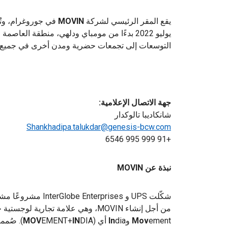
يقع المقر الرئيسي لشركة
MOVIN
في جوروغرام، وتُط
يوليو 2022 بدءًا من مومباي ودلهي، منطقة الع
التوسعات إلى تجمعات حضرية ومدن أخرى في جميع أنح
جهة الاتصال الإعلامية:
شانكاديبا تالوكدار
Shankhadipa.talukdar@genesis-bcw.com
+91 999 995 6546
نبذة عن MOVIN
من أجل إنشاء MOVIN، وهي علامة تجارية لوجستية جديدة في الهند. الاسم MOVIN هو مزيج من
ement و
Mov
dia أي (
In
IN
EMENT+
MOV