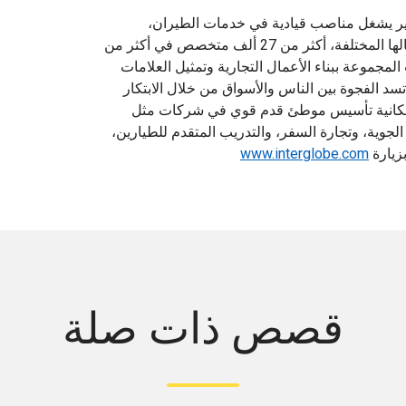
Inter. هي تكتل هندي كبير يشغل مناصب قيادية في خدمات الطيران،
والضيافة، والسفر. توظف InterGlobe، من خلال أعمالها المختلفة، أكثر من 27 ألف متخصص في أكثر من
ى مستوى العالم. منذ عام 1989، قامت المجموعة ببناء الأعمال التجارية وتمثيل العلامات
نت تسد الفجوة بين الناس والأسواق من خلال الابتكار
غرض إمكانية تأسيس موطئ قدم قوي في شركات مثل
إدارة الخطوط الجوية، وتجارة السفر، والتدريب المتقدم للطيارين،
زيارة
www.interglobe.com
قصص ذات صلة