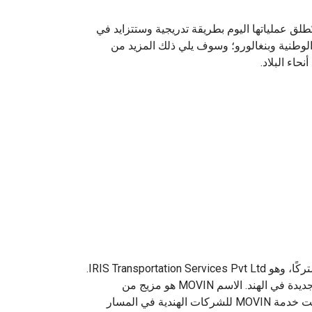
لق عملياتها اليوم بطريقة تدريجية وستتزايد في
اصمة الوطنية وبنغالورو؛ وسوف يلي ذلك المزيد من
اء البلاد.
شكّلت UPS و InterGlobe Enterprises مشروعًا مشتركًا، وهو IRIS Transportation Services Pvt Ltd.
DIA). صُممت خدمة MOVIN للشركات الهندية في المسار