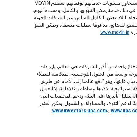
السريع. وستتوافق وتيرتها ومرونتها مع طموحاتهم، وستتجاوز مستويات خدماتهم توقعاتهم. ستقدم MOVIN
ي ذلك خدمة يمكن التنبؤ بها بالكامل، ومحددة اليوم،
اء البلاد. يعني التكامل السلس عبر الشبكات الجوية
تقطع للبضائع، مدعومًا بعمليات متسقة، ويمكن التنبؤ
ارة
www.movin.in
تُعد شركة UPS (المُدرجة في بورصة نيويورك باسم: UPS) واحدة من أكبر الشركات في العالم، بإيرادات
ي عام 2021، وهي تقدم مجموعة واسعة من الحلول اللوجستية المتكاملة للعملاء
من 220 دولة وإقليم. يركز موظفو UPS على بيان غايتها، وهو "دفع عالمنا إلى الأمام عن طريق
لف موظف في الشركة إستراتيجية يذكرها ببساطة وينفذها بقوة: العميل
أولًا. القيادة من قِبل الأفراد. الالتزام بالابتكار. تلتزم UPS بتقليل تأثيرها على البيئة ودعم المجتمعات التي
لعالم. تتخذ UPS أيضًا موقفًا ثابتًا لدعم التنوع، والمساواة، والشمول. يمكن العثور
www.ups.c
و
www.investors.ups.com
.