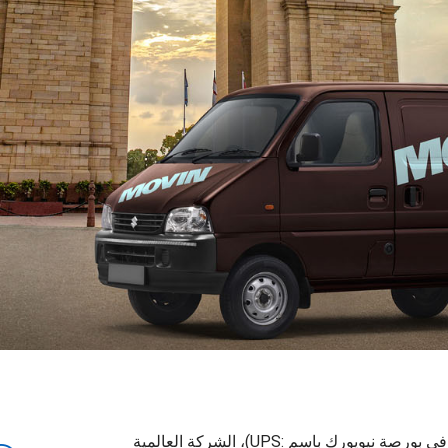
أعلنت UPS اليوم (المُدرجة في بورصة نيويورك باسم :UPS)، الشركة العالمية