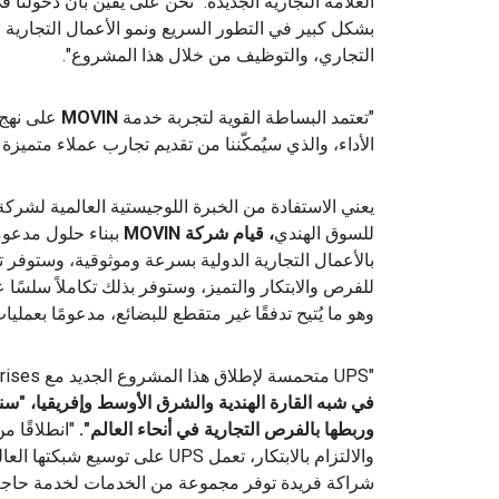
العلامة التجارية الجديدة. "نحن على يقين بأن دخولن
بشكل كبير في التطور السريع ونمو الأعمال التجارية في
التجاري، والتوظيف من خلال هذا المشروع".
"تعتمد البساطة القوية لتجربة خدمة
MOVIN
على نهج 
الأداء، والذي سيُمكّننا من تقديم تجارب عملاء متميزة
للسوق الهندي
، قيام شركة MOVIN
ببناء حلول مدعومة
بالأعمال التجارية الدولية بسرعة وموثوقية، وستوفر
للفرص والابتكار والتميز، وستوفر بذلك تكاملاً سلسًا 
وهو ما يُتيح تدفقًا غير متقطع للبضائع، مدعومًا بعملي
"UPS متحمسة لإطلاق هذا المشروع الجديد مع InterGlobe Enterprises. صرّح
في شبه القارة الهندية والشرق الأوسط وإفريقيا، "سن
وربطها بالفرص التجارية في أنحاء العالم".
"انطلاقًا من
والالتزام بالابتكار، تعمل UPS عل
شراكة فريدة توفر مجموعة من الخدمات لخدمة حاجة ع