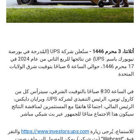
أتلانتا، 3 محرم 1446 -
ستُعلن شركة UPS (المُدرجة في بورصة
نيويورك باسم: UPS) عن نتائجها للربع الثاني من عام 2024 في
17 محرم 1446، حوالي الساعة 6 صباحًا بتوقيت شرق الولايات
المتحدة.
في الساعة 8:30 صباحًا بالتوقيت الشرقي، سيترأس كل من
كارول تومي، الرئيس التنفيذي لشركة UPS، وبرايان دايكس،
الرئيس المالي، اجتماعًا هاتفيًا مع المستثمرين لمناقشة النتائج.
سيكون هذا الاجتماع متاحًا للجمهور عبر بث شبكي مباشر.
للاستماع، يُرجى زيارة
https://www.investors.ups.com
والنقر
فوق "Webcast" (بث شبكي). يمكن الوصول إلى ملف صوت