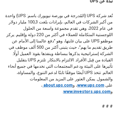
نبذة عن UPS
تُعد شركة UPS (المُدرجة في بورصة نيويورك باسم: UPS) واحدة
من أكبر الشركات في العالم، بإيرادات بلغت 100,3 مليار دولار
في عام 2022، وهي تقدم مجموعة واسعة من الحلول
اللوجستية المتكاملة للعملاء في أكثر من 220 دولة وإقليم. يركز
موظفو UPS على بيان غايتها، وهو "دفع عالمنا إلى الأمام عن
طريق تقديم ما يهم"، حيث يتبنى أكثر من 500 ألف موظف في
الشركة إستراتيجية يذكرها ببساطة وينفذها بقوة: العميل أولًا.
القيادة من قِبل الأفراد. الالتزام بالابتكار. تلتزم UPS بتقليل
تأثيرها على البيئة ودعم المجتمعات التي نخدمها في جميع أنحاء
العالم. تتخذ UPS أيضًا موقفًا ثابتًا لدعم التنوع، والمساواة،
والشمول. يمكن العثور على المزيد من المعلومات
على
www.ups.com
، و
about.ups.com
،
و
www.investors.ups.com
.
# # #