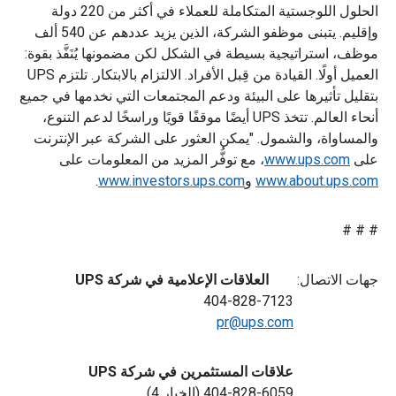
الحلول اللوجستية المتكاملة للعملاء في أكثر من 220 دولة
وإقليم. يتبنى موظفو الشركة، الذين يزيد عددهم عن 540 ألف
موظف، استراتيجية بسيطة في الشكل لكن مضمونها يُنَفَّذ بقوة:
العميل أولًا. القيادة من قِبل الأفراد. الالتزام بالابتكار. تلتزم UPS
بتقليل تأثيرها على البيئة ودعم المجتمعات التي نخدمها في جميع
أنحاء العالم. تتخذ UPS أيضًا موقفًا قويًا وراسخًا لدعم التنوع،
والمساواة، والشمول. "يمكن العثور على الشركة عبر الإنترنت
على
www.ups.com
، مع توفُّر المزيد من المعلومات على
www.about.ups.com
و
www.investors.ups.com
.
# # #
جهات الاتصال:
العلاقات الإعلامية في شركة UPS
404-828-7123
pr@ups.com
علاقات المستثمرين في شركة UPS
404-828-6059 (الخيار 4)