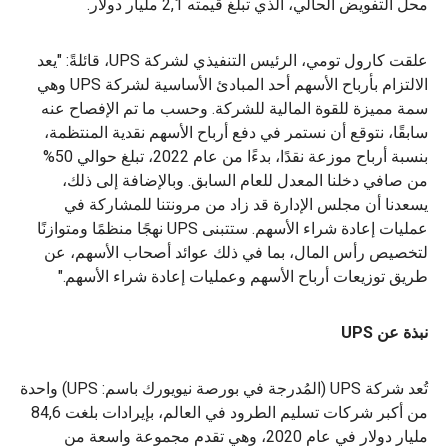
محل التفويض الحالي، الذي تبلغ قيمته 2,1 مليار دولار.
علقت كارول تومي، الرئيس التنفيذي لشركة UPS، قائلةً: "يعد
الالتزام بأرباح الأسهم أحد المبادئ الأساسية لشركة UPS وهي
سمة مميزة للقوة المالية للشركة. وحسب ما تم الإفصاح عنه
سابقًا، نتوقع أن نستمر في دفع أرباح الأسهم نقدية المنتظمة،
بنسبة أرباح موزعة نقدًا، بدءًا من عام 2022، تبلغ حوالي 50%
من صافي دخلنا المعدل للعام السابق. وبالإضافة إلى ذلك،
يسعدنا أن مجلس الإدارة قد زاد من مرونتنا للمشاركة في
عمليات إعادة شراء الأسهم. ستتبنى UPS نهجًا منظمًا ومتوازنًا
لتخصيص رأس المال، بما في ذلك عوائد أصحاب الأسهم، عن
طريق توزيعات أرباح الأسهم وعمليات إعادة شراء الأسهم."
نبذة عن UPS
تُعد شركة UPS (المُدرجة في بورصة نيويورك باسم: UPS) واحدة
من أكبر شركات تسليم الطرود في العالم، بإيرادات بلغت 84,6
مليار دولار في عام 2020، وهي تقدم مجموعة واسعة من