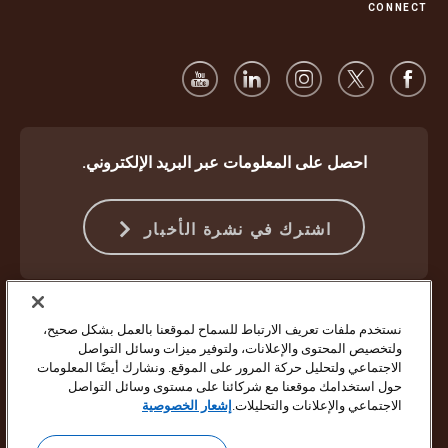
CONNECT
احصل على المعلومات عبر البريد الإلكتروني.
اشترك في نشرة الأخبار
الحماية ضد الاحتيال
الشروط والأحكام
شروط استخدام موقع الويب
نستخدم ملفات تعريف الارتباط للسماح لموقعنا بالعمل بشكل صحيح،
إشعار الخصوصية
إعدادات ملفات تعريف الارتباط
ولتخصيص المحتوى والإعلانات، ولتوفير ميزات وسائل التواصل
الاجتماعي ولتحليل حركة المرور على الموقع. ونشارك أيضًا المعلومات
حقوق النشر ©1994 - 2026 لشركة United Parcel Service of America Inc.
حول استخدامك موقعنا مع شركائنا على مستوى وسائل التواصل
جميع الحقوق محفوظة. لم تعد ترغب في تلقي تحديثات بالبريد الإلكتروني؟
الاجتماعي والإعلانات والتحليلات.
إشعار الخصوصية
إلغاء الاشتراك هنا
لتحديث جميع تفضيلات البريد الإلكتروني الأخرى الخاصة بشركة UPS أو إلغاء