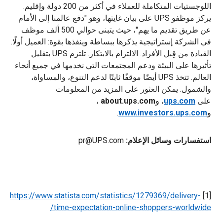
اللوجستيات المتكاملة للعملاء في أكثر من 200 دولة وإقليم.
يركز موظفو UPS على بيان غايتها، وهو "دفع عالمنا إلى الأمام
عن طريق تقديم ما يهم"، حيث يتبنى حوالي 500 ألف موظف
في الشركة إستراتيجية يذكرها ببساطة وينفذها بقوة: العميل أولًا.
القيادة من قِبل الأفراد. الالتزام بالابتكار. تلتزم UPS بتقليل
تأثيرها على البيئة ودعم المجتمعات التي نخدمها في جميع أنحاء
العالم. تتخذ UPS أيضًا موقفًا ثابتًا لدعم التنوع، والمساواة،
والشمول. يمكن العثور على المزيد من المعلومات
على
ups.com
، و
about.ups.com
،
و
www.investors.ups.com
.
استفسارات وسائل الإعلام:
pr@UPS.com
https://www.statista.com/statistics/1279369/delivery-
[1]
time-expectation-online-shoppers-worldwide/