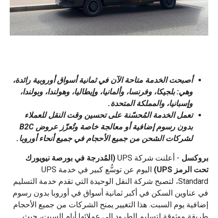
أصبحت الخدمة متاحة الآن في ثمانية أسواق أوروبية رائدة،
وهي: بلجيكا، وفرنسا، وألمانيا، وإيطاليا، وهولندا، وبولندا،
وإسبانيا، والمملكة المتحدة.
تعمل الخدمة المُحسّنة على تحسين وقت النقل للعملاء
بدون رسوم إضافية أو معالجة خاصة وتُعزّز عروض B2C
لشركات الشحن من جميع الأحجام في جميع أنحاء أوروبا.
بروكسل
- أعلنت شركة UPS
(المُدرجة في بورصة نيويورك
تحت الرمز UPS)
اليوم عن توسُّع كبير في خدمة UPS
Standard، لتصبح شركة النقل الوحيدة التي تقدم خدمة التسليم
في عناوين السكن في أكبر ثمانية أسواق في أوروبا بدون رسوم
إضافية يوم السبت. هذا التغيير يمنح الشركات من جميع الأحجام
طريقة موثوقة لتسليم الطرود إلى عملائها أيام السبت، حيث