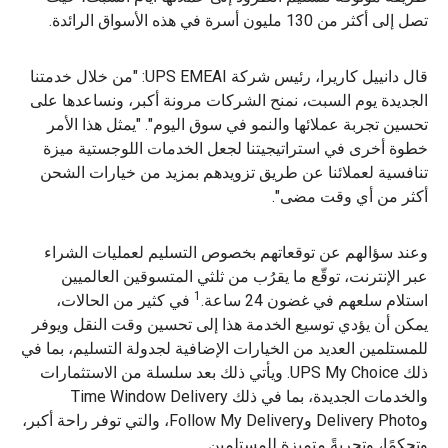
تصل إلى أكثر من 130 مليون أسرة في هذه الأسواق الرائدة.
قال دانييل كاريرا، رئيس شركة UPS EMEAI: "من خلال خدمتنا
الجديدة يوم السبت، نمنح الشركات مرونة أكبر، ونساعدها على
تحسين تجربة عملائها والنمو في سوق اليوم". "يمثل هذا الأمر
خطوة أخرى في استراتيجيتنا لجعل الخدمات اللوجستية ميزة
تنافسية لعملائنا عن طريق تزويدهم بمزيد من خيارات الشحن
أكثر من أي وقت مضى".
وعند سؤالهم عن توقعاتهم بخصوص التسليم لعمليات الشراء
عبر الإنترنت، توقّع ما يقرُب من ثلثي المتسوقين العالميين
1
استلام سلعهم في غضون 24 ساعة.
في كثير من الحالات،
يمكن أن يؤدي توسيع الخدمة هذا إلى تحسين وقت النقل ويوفر
للمستلمين العديد من الخيارات الإضافية لجدولة التسليم، بما في
ذلك UPS My Choice. ويأتي ذلك بعد سلسلة من الاستثمارات
والخدمات الجديدة، بما في ذلك Time Window Delivery
وDelivery Photo وFollow My Delivery، والتي توفر راحة أكبر،
وتحكمًا، وتجربةً متميزة للمستلمين.