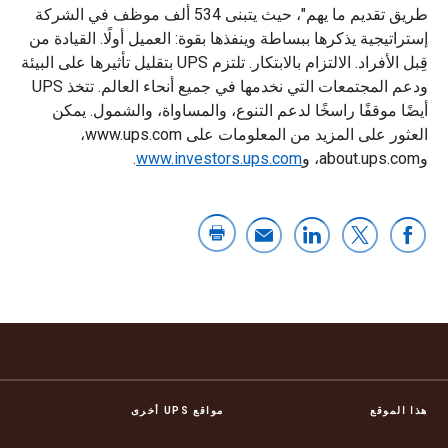
طريق تقديم ما يهم"، حيث يتبنى 534 ألف موظف في الشركة
إستراتيجية يذكرها ببساطة وينفذها بقوة: العميل أولًا. القيادة من
قِبل الأفراد. الالتزام بالابتكار. تلتزم UPS بتقليل تأثيرها على البيئة
ودعم المجتمعات التي نخدمها في جميع أنحاء العالم. تتخذ UPS
أيضًا موقفًا راسخًا لدعم التنوع، والمساواة، والشمول. يمكن
العثور على المزيد من المعلومات على www.ups.com،
وabout.ups.com، و
www.investors.ups.com
.
هذا الموقع
مواقع UPS أخرى