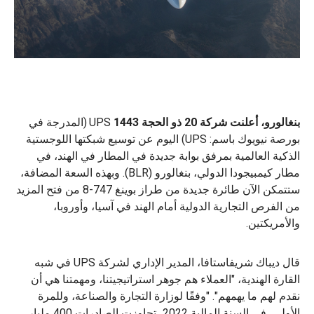
بنغالورو، أعلنت شركة 20 ذو الحجة 1443
UPS
(المدرجة في
بورصة نيويوك باسم: UPS) اليوم عن توسيع شبكتها اللوجستية
الذكية العالمية بمرفق بوابة جديدة في المطار في الهند، في
مطار كيمبيجودا الدولي، بنغالورو (BLR). وبهذه السعة المضافة،
ستتمكن الآن طائرة جديدة من طراز بوينغ 747-8 من فتح المزيد
من الفرص التجارية الدولية أمام الهند في آسيا، وأوروبا،
والأمريكتين.
قال ديباك شريفاستافا، المدير الإداري لشركة UPS في شبه
القارة الهندية، "العملاء هم جوهر استراتيجيتنا، ومهمتنا هي أن
نقدم لهم ما يهمهم". "وفقًا لوزارة التجارة والصناعة، وللمرة
الأولى، في السنة المالية 2022، تجاوزت الصادرات 400 مليار