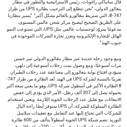
قال ساتياكي راغوناث، رئيس الاستراتيجية والتطور في مطار
بنغالور الدولي، "نحن نتطلع إلى الترحيب بطائرة UPS من طراز
747-8، التي ستربط بنغالورو بالعالم بشكل أكبر". "يسير مطارنا
على الطريق الصحيح ليصبح مركز شحن عالمي المستوى،
مدعومًا بمزوّد لوجستيات عالمي مثل UPS، التي تستوعب النمو
الهائل للتجارة الإلكترونية وتعزز تجارة الشركات الموجودة في
جنوب الهند".
ومع وجود رحلة جديدة عبر مطار بنغالورو الدولي تمر خمس
مرات أسبوعيًا، ومع وصول ست رحلات أسبوعية إلى دلهي،
سيؤدي افتتاح بوابة بنغالورو إلى مضاعفة عدد رحلات الطيران
تقريبًا
بالنسبة لشركة UPS في الهند. تُعد الطائرة من طراز 747-
8 الطائرة الأكبر في أسطول شركة UPS، وهو ما يعني سعة أكبر
بحمولة تصل إلى 307 ألف رطل، الأمر الذي يؤدي إلى خفض
الانبعاثات مع تقليل عدد الرحلات الجوية اللازمة. ويعني استخدام
الطائرة المملوكة للشركة، أن UPS ستوفر أيضًا راحة البال
للشركات التي تحتاج إليها عند التعامل مع تعقيدات سلاسل
التوريد. تضم شبكة UPS الجوية أسطولاً يتألف من 600 طائرة
تقريبًا تقدم خدمات التسليم في أكثر من 220 دولة وإقليم في