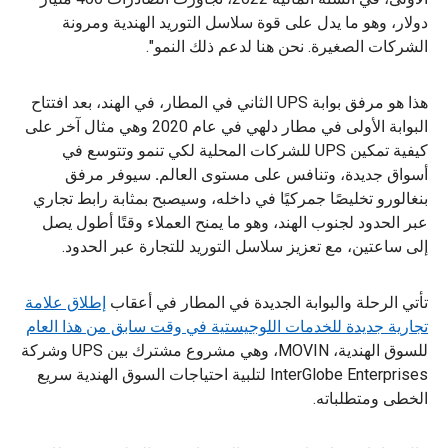
دولار، وهو ما يدل على قوة سلاسل التوريد الهندية ومرونة
الشركات الصغيرة. نحن هنا لدعم ذلك النمو".
هذا هو مرفق بوابة UPS الثاني في المطار، في الهند، بعد افتتاح
البوابة الأولى في مطار دلهي في عام 2020 وهي مثال آخر على
كيفية تمكين UPS للشركات المحلية لكي تنمو وتتوسع في
أسواق جديدة، وتنافس على مستوى العالم
.
سيوفر مرفق
بنغالورو تخليصًا جمركيًا في داخله، وسيصبح بمثابة رابط تجاري
عبر الحدود لجنوب الهند، وهو ما يمنح العملاء وقتًا أطول يصل
إلى ساعتين، مع تعزيز سلاسل التوريد للتجارة عبر الحدود.
تأتي الرحلة والبوابة الجديدة في المطار في أعقاب
إطلاق علامة
تجارية جديدة للخدمات اللوجيستية في وقت سابق من هذا العام
للسوق الهندية، MOVIN، وهي مشروع مشترك بين UPS وشركة
InterGlobe Enterprises لتلبية احتياجات السوق الهندية سريع
الخطى ومتطلباته.