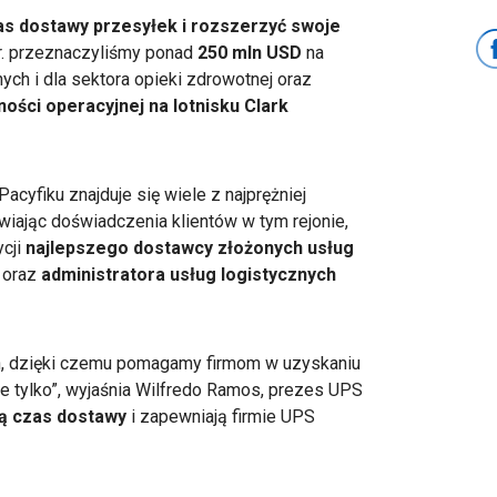
as dostawy przesyłek i rozszerzyć swoje
3 r. przeznaczyliśmy ponad
250 mln USD
na
ch i dla sektora opieki zdrowotnej oraz
ności operacyjnej na lotnisku Clark
 Pacyfiku znajduje się wiele z najprężniej
wiając doświadczenia klientów w tym rejonie,
ycji
najlepszego dostawcy złożonych usług
oraz
administratora usług logistycznych
ch, dzięki czemu pomagamy firmom w uzyskaniu
nie tylko”, wyjaśnia Wilfredo Ramos, prezes UPS
ą
czas dostawy
i zapewniają firmie UPS