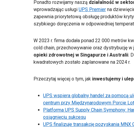
Ponadto rozwijamy naszą
działalność w sekto
wprowadzając usługi
UPS Premier
na dziewięciu
zapewnia priorytetową obsługę produktów kryty
szybkiego doręczenia w odpowiedniej temperat
W 2023 r. firma dodała ponad 22 000 metrów kw
cold chain, przechowywanie oraz dystrybucję w 
opieki zdrowotnej w Singapurze i Australii
. 
kwadratowych zostało zaplanowane na 2024 r.
Przeczytaj więcej o tym, jak
inwestujemy i ul
UPS wspiera globalny handel za pomocą ul
centrum przy Międzynarodowym Porcie Lo
Platforma UPS Supply Chain Symphony: Har
osiągnięciu sukcesu
UPS finalizuje transakcję pozyskania MNX G