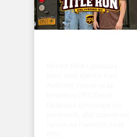
KLIENT W CENTRUM UWAGI
Mistrz NBA i gwiazda
New York Knicks Karl-
Anthony Towns oraz
kierowca UPS David
Delarosa spotykają się
ponownie, aby zaskoczyć
fanów na Fanatics Fest
NYC
Fanatycy prezentują: „Title Run”