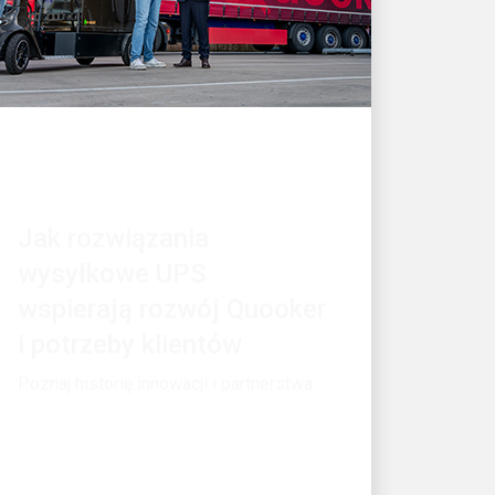
KLIENT W CENTRUM UWAGI
Jak rozwiązania
wysyłkowe UPS
wspierają rozwój Quooker
i potrzeby klientów
Poznaj historię innowacji i partnerstwa