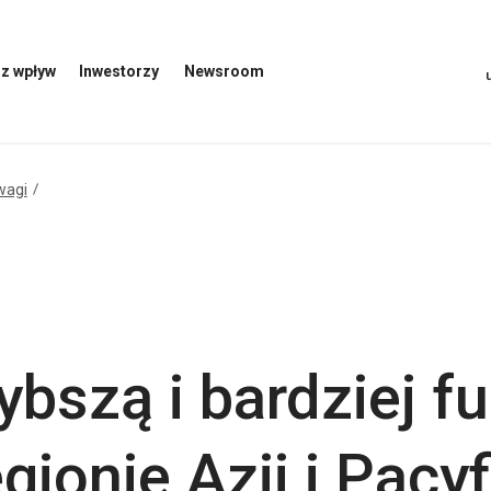
z wpływ
Inwestorzy
Newsroom
Otwórz
Otwórz
menu
menu
inwestorów
Newsroom
wagi
bszą i bardziej f
gionie Azji i Pacyf