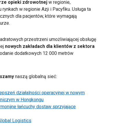
rze opieki zdrowotnej
w regionie,
 rynkach w regionie Azji i Pacyfiku. Usługa ta
cznych dla pacjentów, które wymagają
urze.
adratowych przestrzeni umożliwiającej obsługę
jej
nowych zakładach dla klientów z sektora
Dodanie dodatkowych 12 000 metrów
epszamy
naszą globalną sieć:
epszeń działalności operacyjnej w nowym
tniczym w Hongkongu
monijne łańcuchy dostaw sprzyjające
lobal Logistics