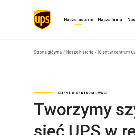
Nasze historie
Nasza firma
Nas
Otwórz
Otwórz
Otwórz
menu
menu
menu
Nasze
Nasza
Nasz
historie
firma
wpływ
Strona główna
Nasze historie
Klient w centrum u
KLIENT W CENTRUM UWAGI
Tworzymy szy
sieć UPS w re