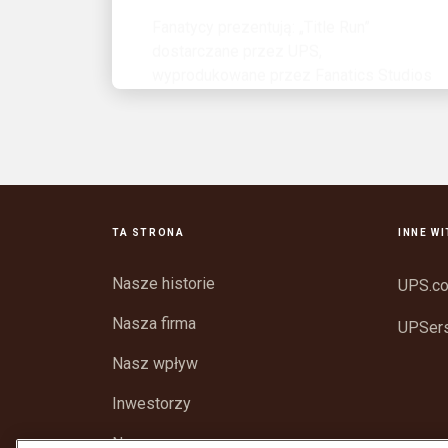
dostarczane przez UPS,
wyprodukowane przez Fanatics Studios
TA STRONA
INNE W
Nasze historie
UPS.c
Nasza firma
UPSer
Nasz wpływ
Inwestorzy
Newsroom