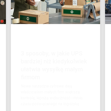
KLIENT W CENTRUM UWAGI
3 sposoby, w jakie UPS
bardziej niż kiedykolwiek
ułatwia wysyłkę małym
firmom
Nowe narzędzia cyfrowe dają
właścicielom małych firm większą
kontrolę, lepszą widoczność i mniej
czasu poświęcanego na logistykę