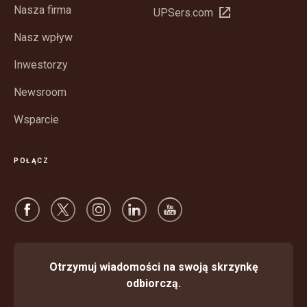
Nasza firma
Otwórz
UPSers.com
nowym
w
oknie
Nasz wpływ
nowym
oknie
Inwestorzy
Newsroom
Wsparcie
POŁĄCZ
Otrzymuj wiadomości na swoją skrzynkę
odbiorczą.