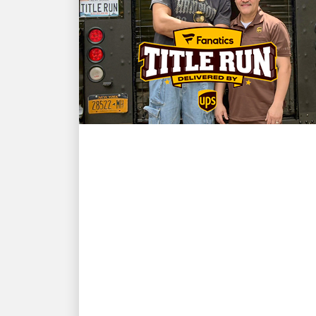
KLIENT W CENTRUM UWAGI
Mistrz NBA i kierowca
UPS, Karl-Anthony Towns,
spotykają się, by
zaskoczyć fanów na
Fanatics Fest NYC
Fanatycy prezentują: „Title Run”
dostarczane przez UPS,