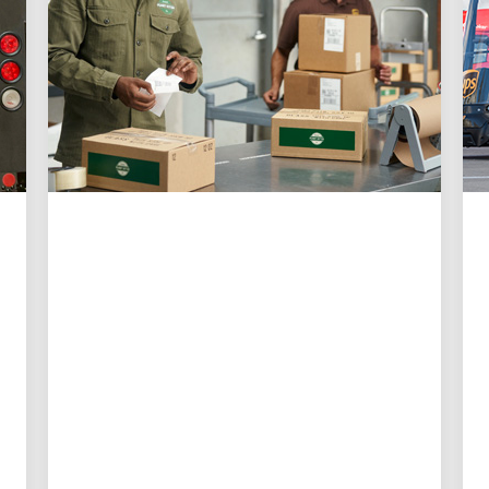
KLIENT W CENTRUM UWAGI
3 sposoby, w jakie UPS
bardziej niż kiedykolwiek
ułatwia wysyłkę małym
firmom
Nowe narzędzia cyfrowe dają
właścicielom małych firm większą
kontrolę, lepszą widoczność i mniej