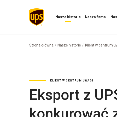
Nasze historie
Nasza firma
Nas
Otwórz
Otwórz
Otwórz
menu
menu
menu
Nasze
Nasza
Nasz
historie
firma
wpływ
Strona główna
Nasze historie
Klient w centrum u
KLIENT W CENTRUM UWAGI
Eksport z U
konkurować 