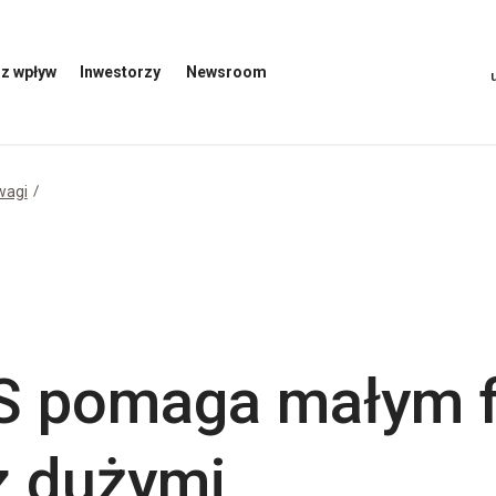
z wpływ
Inwestorzy
Newsroom
Otwórz
Otwórz
menu
menu
inwestorów
Newsroom
wagi
PS pomaga małym 
z dużymi