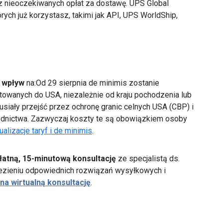
z nieoczekiwanych opłat za dostawę. UPS Global
órych już korzystasz, takimi jak API, UPS WorldShip,
 wpływ
na:
Od 29 sierpnia de minimis zostanie
owanych do USA, niezależnie od kraju pochodzenia lub
usiały przejść przez ochronę granic celnych USA (CBP) i
ednictwa. Zazwyczaj koszty te są obowiązkiem osoby
ualizacje taryf i de minimis
.
łatną, 15-minutową konsultację
ze specjalistą ds.
alezieniu odpowiednich rozwiązań wysyłkowych i
na wirtualną konsultację
.