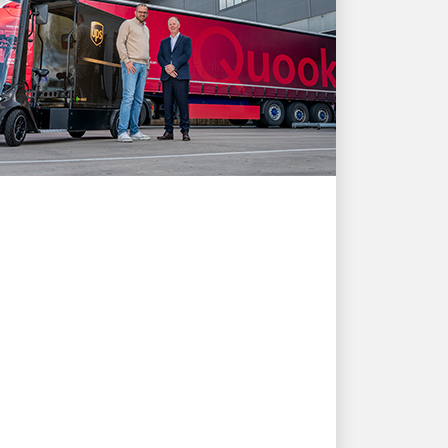
KLIENT W CENTRUM UWAGI
Jak rozwiązania
wysyłkowe UPS
wspierają rozwój Quooker
i potrzeby klientów
Poznaj historię innowacji i partnerstwa