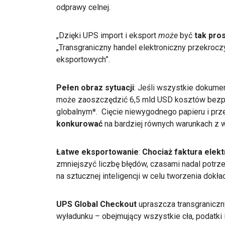
odprawy celnej.
„Dzięki UPS import i eksport
może
być
tak pros
„Transgraniczny handel elektroniczny przekroczy
eksportowych”.
Pełen obraz sytuacji
: Jeśli wszystkie dokume
może zaoszczędzić 6,5 mld USD kosztów bezpo
globalnym*. Cięcie niewygodnego papieru i prz
konkurować
na bardziej równych warunkach z 
Łatwe eksportowanie
:
Chociaż faktura elek
zmniejszyć liczbę błędów, czasami nadal potrz
na sztucznej inteligencji w celu tworzenia dokł
UPS Global Checkout
upraszcza transgraniczn
wyładunku – obejmujący wszystkie cła, podatki i