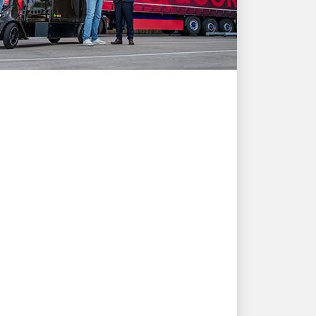
KLIENT W CENTRUM UWAGI
Jak rozwiązania
wysyłkowe UPS
wspierają rozwój Quooker
i potrzeby klientów
Poznaj historię innowacji i partnerstwa