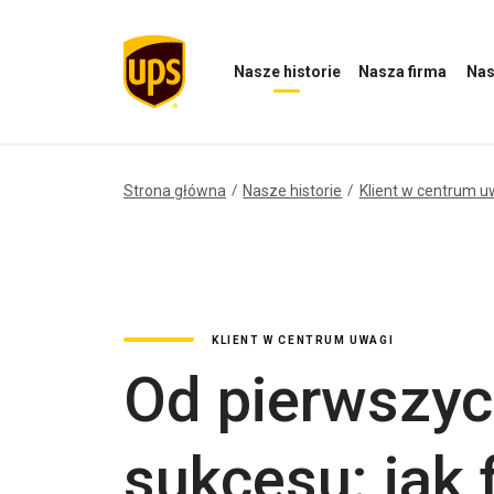
Nasze historie
Nasza firma
Nas
Otwórz
Otwórz
Otwórz
menu
menu
menu
Nasze
Nasza
Nasz
historie
firma
wpływ
Strona główna
Nasze historie
Klient w centrum u
KLIENT W CENTRUM UWAGI
Od pierwszyc
sukcesu: jak 