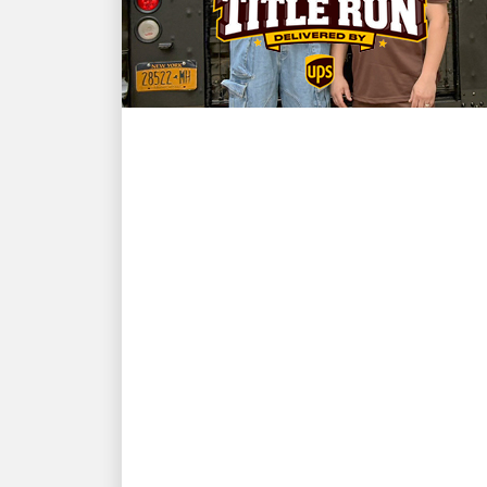
KLIENT W CENTRUM UWAGI
Mistrz NBA i gwiazda
New York Knicks Karl-
Anthony Towns oraz
kierowca UPS David
Delarosa spotykają się
ponownie, aby zaskoczyć
fanów na Fanatics Fest
NYC
Fanatycy prezentują: „Title Run”