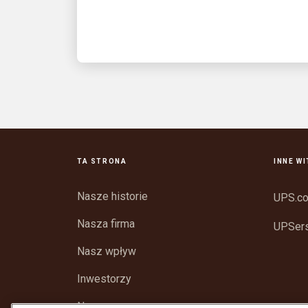
dostarczane przez UPS,
wyprodukowane przez Fanatics Studios
TA STRONA
INNE W
Nasze historie
UPS.c
Nasza firma
UPSer
Nasz wpływ
Inwestorzy
Newsroom