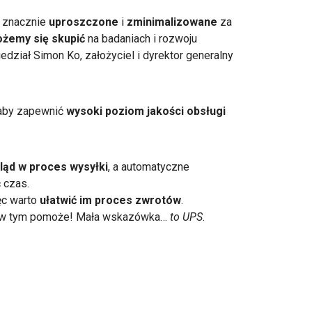
y znacznie
uproszczone
i
zminimalizowane
za
żemy się skupić
na badaniach i rozwoju
dział Simon Ko, założyciel i dyrektor generalny
 aby zapewnić
wysoki poziom jakości obsługi
ląd w proces wysyłki
, a automatyczne
 czas.
ęc warto
ułatwić im proces zwrotów
.
Ci w tym pomoże! Mała wskazówka…
to UPS
.