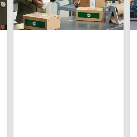
KLIENT W CENTRUM UWAGI
3 sposoby, w jakie UPS
bardziej niż kiedykolwiek
ułatwia wysyłkę małym
firmom
Nowe narzędzia cyfrowe dają
właścicielom małych firm większą
kontrolę, lepszą widoczność i mniej
czasu poświęcanego na logistykę