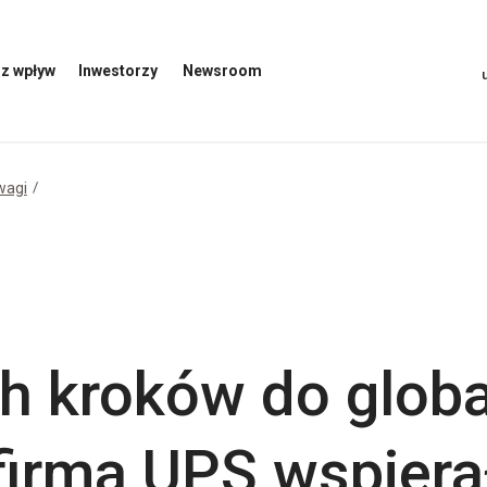
z wpływ
Inwestorzy
Newsroom
Otwórz
Otwórz
menu
menu
inwestorów
Newsroom
wagi
h kroków do glob
firma UPS wspiera