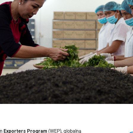
en
Exporters Program
(WEP), globalną