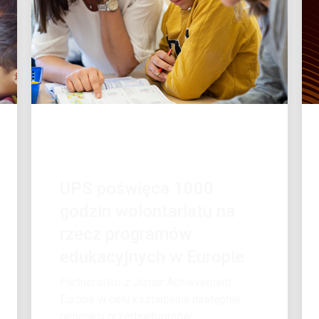
WSPARCIE EKONOMICZNE
UPS poświęca 1000
godzin wolontariatu na
rzecz programów
edukacyjnych w Europie
Partnerstwo z Junior Achievement
Europe w celu kształcenia następnej
generacji przedsiębiorców