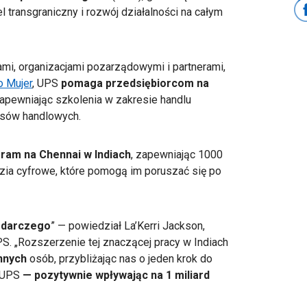
 transgraniczny i rozwój działalności na całym
ami, organizacjami pozarządowymi i partnerami,
o Mujer
, UPS
pomaga przedsiębiorcom na
apewniając szkolenia w zakresie handlu
pisów handlowych.
am na Chennai w Indiach
, zapewniając 1000
dzia cyfrowe, które pomogą im poruszać się po
odarczego
” — powiedział La’Kerri Jackson,
S. „Rozszerzenie tej znaczącej pracy w Indiach
innych
osób, przybliżając nas o jeden krok do
 UPS
— pozytywnie wpływając na 1 miliard