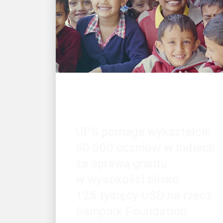
WSPARCIE EKONOMICZNE
UPS pomaga wykształcić
50 000 uczniów w Indiach
za sprawą grantu
w wysokości blisko
125 tysięcy USD na rzecz
Sampark Foundation
Inwestycja w edukację młodzieży
w Indiach