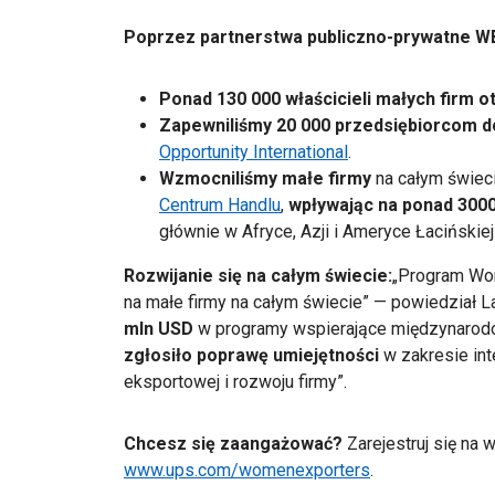
Poprzez partnerstwa publiczno-prywatne W
Ponad 130 000 właścicieli małych firm 
Zapewniliśmy 20 000 przedsiębiorcom do
Opportunity International
.
Wzmocniliśmy małe firmy
na całym świeci
Centrum Handlu
,
wpływając na ponad 3000
głównie w Afryce, Azji i Ameryce Łacińskiej
Rozwijanie się na całym świecie:
„Program Wo
na małe firmy na całym świecie” — powiedział La’
mln USD
w programy wspierające międzynarod
zgłosiło poprawę umiejętności
w zakresie inte
eksportowej i rozwoju firmy”.
Chcesz się zaangażować?
Zarejestruj się na w
www.ups.com/womenexporters
.