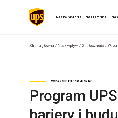
Nasze historie
Nasza firma
Nas
Otwórz
Otwórz
Otwórz
menu
menu
menu
Nasze
Nasza
Nasz
historie
firma
wpływ
Strona główna
Nasz wpływ
Społeczność
Wspar
WSPARCIE EKONOMICZNE
Program UPS
bariery i bud