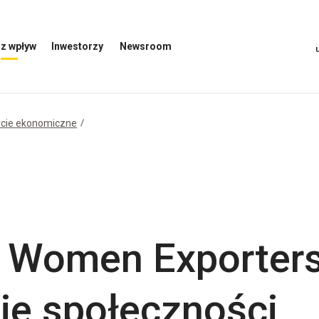
z wpływ
Inwestorzy
Newsroom
Otwórz
Otwórz
menu
menu
inwestorów
Newsroom
cie ekonomiczne
 Women Exporters
uje społeczności