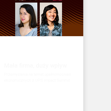
WSPARCIE EKONOMICZNE
Mała firma, duży wpływ
Przemyślenia na temat upełnomocnień
ekonomicznych z UPS Impact Summit