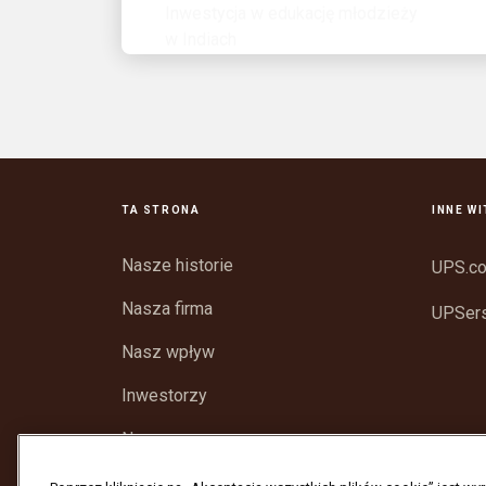
TA STRONA
INNE W
Nasze historie
UPS.c
Nasza firma
UPSer
Nasz wpływ
Inwestorzy
Newsroom
Wsparcie