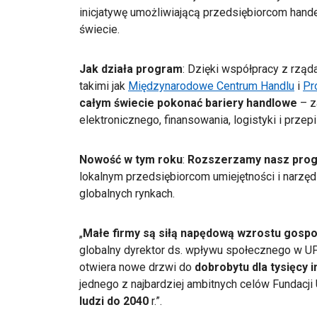
inicjatywę umożliwiającą przedsiębiorcom handel
świecie.
Jak działa program
: Dzięki współpracy z rząd
takimi jak
Międzynarodowe Centrum Handlu
i
Pr
całym świecie pokonać bariery handlowe
– z
elektronicznego, finansowania, logistyki i prze
Nowość w tym roku
:
Rozszerzamy nasz progr
lokalnym przedsiębiorcom umiejętności i narzę
globalnych rynkach.
„
Małe firmy są siłą napędową wzrostu gosp
globalny dyrektor ds. wpływu społecznego w UP
otwiera nowe drzwi do
dobrobytu dla tysięcy 
jednego z
najbardziej ambitnych celów Fundacji
ludzi do 2040
r.”.