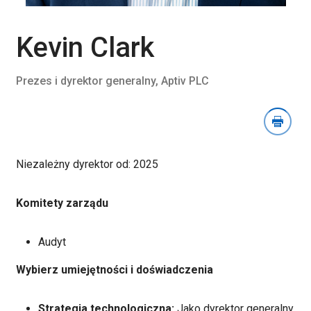
sekcję
Pobierz
obraz
Kevin Clark
Prezes i dyrektor generalny, Aptiv PLC
Niezależny dyrektor od: 2025
Komitety zarządu
Audyt
Wybierz umiejętności i doświadczenia
Strategia technologiczna:
Jako dyrektor generalny