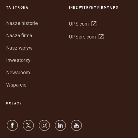
TA STRONA
INNE WITRYNY FIRMY UPS
Nasze historie
Otwórz
UPS.com
w
Nasza firma
Otwórz
UPSers.com
nowym
w
oknie
Nasz wpływ
nowym
oknie
Inwestorzy
Newsroom
Wsparcie
POŁĄCZ