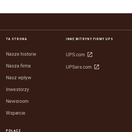
TA STRONA
INNE WITRYNY FIRMY UPS
Nasze historie
Otwórz
UPS.com
w
Nasza firma
Otwórz
UPSers.com
nowym
w
oknie
Nasz wpływ
nowym
oknie
Inwestorzy
Newsroom
Wsparcie
POŁĄCZ