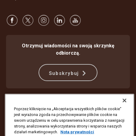
Otrzymuj wiadomości na swoją skrzynkę
odbiorczą.
Subskrybuj
Ochrona przed oszustwami
Warunki Świadczenia Usług
Warunki korzystania z witryny internetowej
Nota prywatności
Poprzez kliknięcie na „Akceptacja wszystkich plików cookie”
Ustawienia plików cookie
jest wyrażona zgoda na przechowywanie plików cookie na
swoim urządzeniu w celu usprawnienia korzystania z nawigacji
Copyright ©1994–2026 United Parcel Service of America, Inc. Wszelkie
strony, analizowania wykorzystania strony i wsparcia naszych
prawa zastrzeżone. Nie chcesz już otrzymywać aktualizacji e-mail?
działań marketingowych.
Nota prywatności
Anuluj subskrypcję tutaj