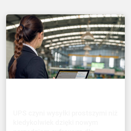
KLIENT W CENTRUM UWAGI
UPS czyni wysyłki prostszymi niż
kiedykolwiek dzięki nowym
narzędziom cyfrowym dla
małych i średnich firm