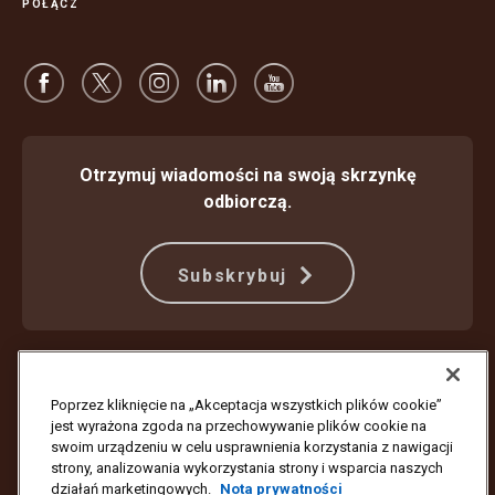
POŁĄCZ
Otrzymuj wiadomości na swoją skrzynkę
odbiorczą.
Subskrybuj
Ochrona przed oszustwami
Warunki Świadczenia Usług
Warunki korzystania z witryny internetowej
Nota prywatności
Poprzez kliknięcie na „Akceptacja wszystkich plików cookie”
Ustawienia plików cookie
jest wyrażona zgoda na przechowywanie plików cookie na
swoim urządzeniu w celu usprawnienia korzystania z nawigacji
Copyright ©1994–2026 United Parcel Service of America, Inc. Wszelkie
strony, analizowania wykorzystania strony i wsparcia naszych
prawa zastrzeżone. Nie chcesz już otrzymywać aktualizacji e-mail?
działań marketingowych.
Nota prywatności