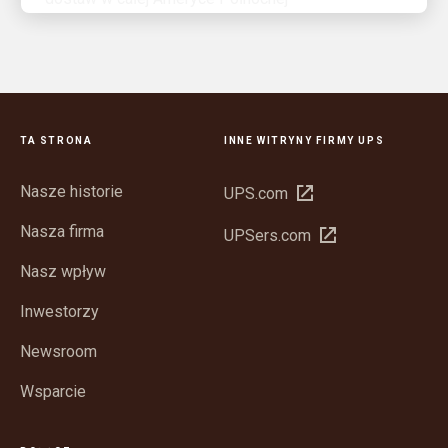
TA STRONA
INNE WITRYNY FIRMY UPS
Nasze historie
Otwórz
UPS.com
w
Nasza firma
Otwórz
UPSers.com
nowym
w
oknie
Nasz wpływ
nowym
oknie
Inwestorzy
Newsroom
Wsparcie