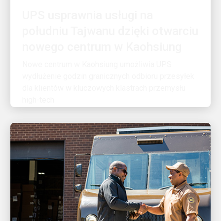
południu Tajwanu dzięki otwarciu
nowego centrum w Kaohsiung
Nowe centrum w Kaohsiung umożliwia UPS
wydłużenie godzin granicznych odbioru przesyłek
dla klientów w kluczowych klastrach przemysłu
high-tech