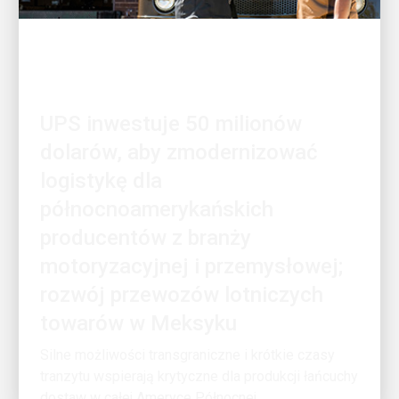
KLIENT W CENTRUM UWAGI
UPS inwestuje 50 milionów
dolarów, aby zmodernizować
logistykę dla
północnoamerykańskich
producentów z branży
motoryzacyjnej i przemysłowej;
rozwój przewozów lotniczych
towarów w Meksyku
Silne możliwości transgraniczne i krótkie czasy
tranzytu wspierają krytyczne dla produkcji łańcuchy
dostaw w całej Ameryce Północnej