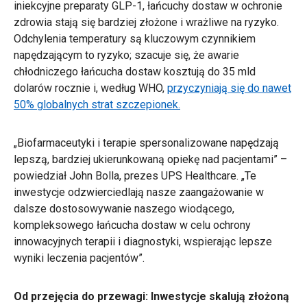
iniekcyjne preparaty GLP-1, łańcuchy dostaw w ochronie
zdrowia stają się bardziej złożone i wrażliwe na ryzyko.
Odchylenia temperatury są kluczowym czynnikiem
napędzającym to ryzyko; szacuje się, że awarie
chłodniczego łańcucha dostaw kosztują do 35 mld
dolarów rocznie i, według WHO,
przyczyniają się do nawet
50% globalnych strat szczepionek.
„Biofarmaceutyki i terapie spersonalizowane napędzają
lepszą, bardziej ukierunkowaną opiekę nad pacjentami” –
powiedział John Bolla, prezes UPS Healthcare. „Te
inwestycje odzwierciedlają nasze zaangażowanie w
dalsze dostosowywanie naszego wiodącego,
kompleksowego łańcucha dostaw w celu ochrony
innowacyjnych terapii i diagnostyki, wspierając lepsze
wyniki leczenia pacjentów”.
Od przejęcia do przewagi: Inwestycje skalują złożoną