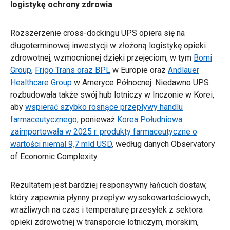
logistykę ochrony zdrowia
Rozszerzenie cross-dockingu UPS opiera się na
długoterminowej inwestycji w złożoną logistykę opieki
zdrowotnej, wzmocnionej dzięki przejęciom, w tym
Bomi
Group
,
Frigo Trans oraz BPL
w Europie oraz
Andlauer
Healthcare Group
w Ameryce Północnej. Niedawno UPS
rozbudowała także swój hub lotniczy w Inczonie w Korei,
aby
wspierać szybko rosnące przepływy handlu
farmaceutycznego
, ponieważ
Korea Południowa
zaimportowała w 2025 r. produkty farmaceutyczne o
wartości niemal 9,7 mld USD
, według danych Observatory
of Economic Complexity.
Rezultatem jest bardziej responsywny łańcuch dostaw,
który zapewnia płynny przepływ wysokowartościowych,
wrażliwych na czas i temperaturę przesyłek z sektora
opieki zdrowotnej w transporcie lotniczym, morskim,