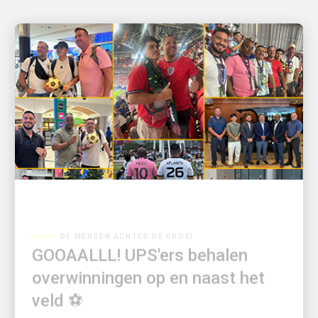
DE MENSEN ACHTER DE GROEI
GOOAALLL! UPS'ers behalen
overwinningen op en naast het
veld ⚽
Erkenning voor toppresterende leiders en hun