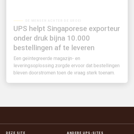
DE MENSEN ACHTER DE GROEI
UPS helpt Singaporese exporteur
onder druk bijna 10.000
bestellingen af te leveren
Een geïntegreerde magazijn- en
leveringsoplossing zorgde ervoor dat bestellingen
bleven doorstromen toen de vraag sterk toenam.
DEZE SITE
ANDERE UPS-SITES