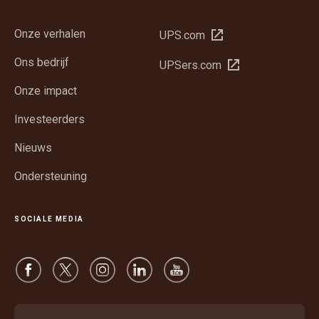
Onze verhalen
Opent
UPS.com
in
Ons bedrijf
Opent
UPSers.com
een
in
nieuw
Onze impact
een
venster
nieuw
Investeerders
venster
Nieuws
Ondersteuning
SOCIALE MEDIA