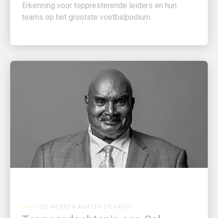
teams op het grootste voetbalpodium
DE MENSEN ACHTER DE GROEI
Ter nagedachtenis aan Cal