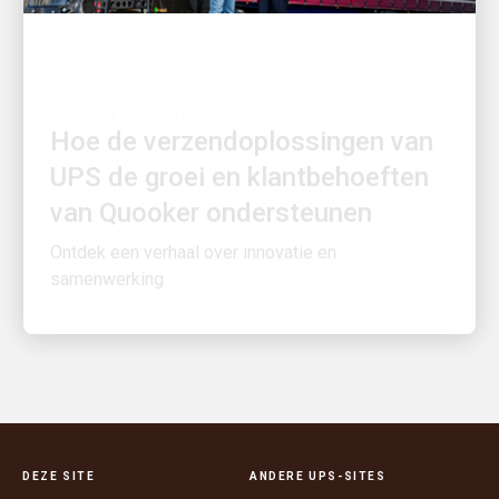
KLANTGERICHT
Hoe de verzendoplossingen van
UPS de groei en klantbehoeften
van Quooker ondersteunen
Ontdek een verhaal over innovatie en
samenwerking
DEZE SITE
ANDERE UPS-SITES