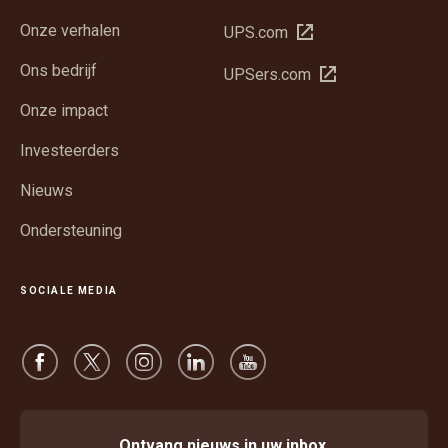
Onze verhalen
Opent
UPS.com
in
Ons bedrijf
Opent
UPSers.com
een
in
nieuw
Onze impact
een
venster
nieuw
Investeerders
venster
Nieuws
Ondersteuning
SOCIALE MEDIA
Ontvang nieuws in uw inbox.