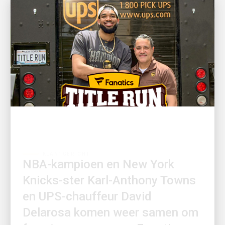
KLANTGERICHT
NBA-kampioen en New York
Knicks-ster Karl-Anthony Towns
en UPS-chauffeur David
Delarosa komen weer samen om
fans te verrassen op Fanatics