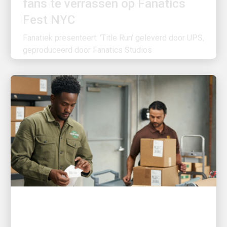
Fest NYC
Fanatiek presenteert: 'Title Run' geleverd door UPS,
geproduceerd door Fanatics Studios
KLANTGERICHT