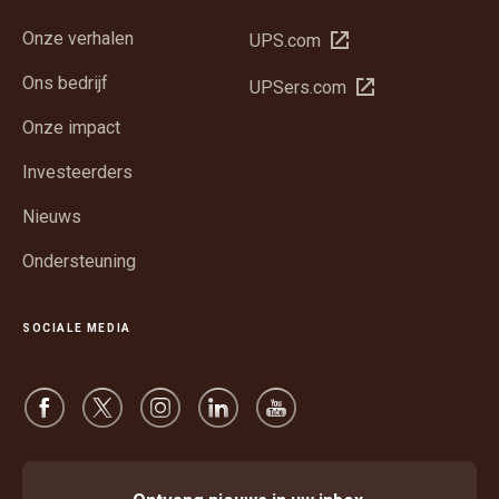
Onze verhalen
Opent
UPS.com
in
Ons bedrijf
Opent
UPSers.com
een
in
nieuw
Onze impact
een
venster
nieuw
Investeerders
venster
Nieuws
Ondersteuning
SOCIALE MEDIA