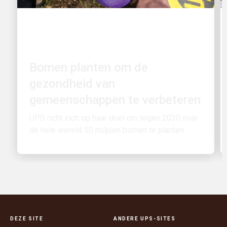
BESCHERMING VAN DE AARDE
Bomen planten om de
gezondheid van
gemeenschappen te verbeteren
UPS richt zich op haar doel om tegen 2030 over
de hele wereld 50 miljoen bomen te planten
DEZE SITE
ANDERE UPS-SITES