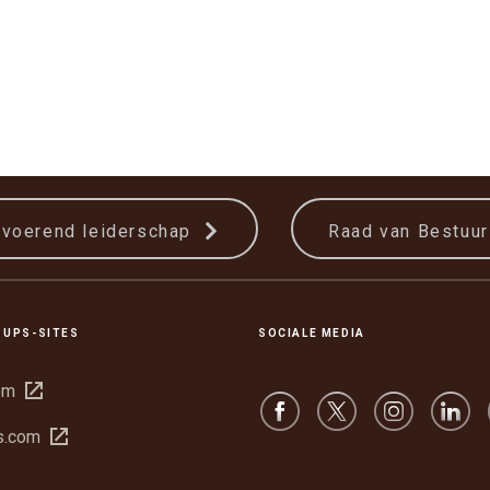
tvoerend leiderschap
Raad van Bestuu
 UPS-SITES
SOCIALE MEDIA
Opent
om
in
Opent
s.com
een
in
nieuw
een