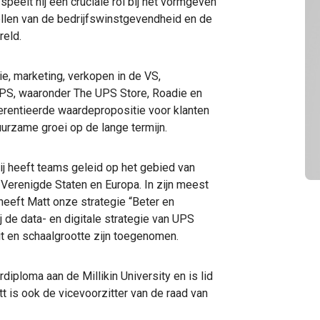
peelt hij een cruciale rol bij het vormgeven
ellen van de bedrijfswinstgevendheid en de
reld.
ie, marketing, verkopen in de VS,
PS, waaronder The UPS Store, Roadie en
rentieerde waardepropositie voor klanten
urzame groei op de lange termijn.
Hij heeft teams geleid op het gebied van
 Verenigde Staten en Europa. In zijn meest
heeft Matt onze strategie “Beter en
j de data- en digitale strategie van UPS
it en schaalgrootte zijn toegenomen.
rdiploma aan de Millikin University en is lid
tt is ook de vicevoorzitter van de raad van