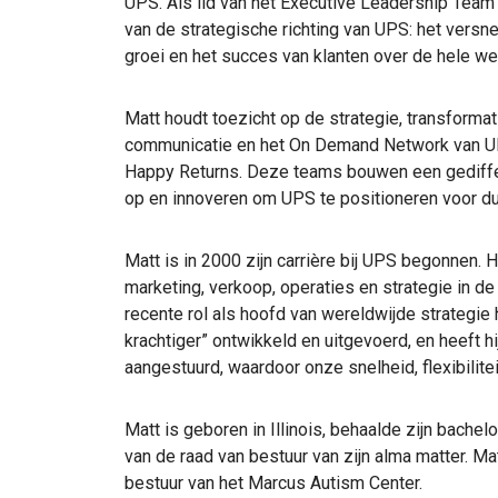
UPS. Als lid van het Executive Leadership Team s
van de strategische richting van UPS: het versn
groei en het succes van klanten over de hele we
Matt houdt toezicht op de strategie, transformat
communicatie en het On Demand Network van U
Happy Returns. Deze teams bouwen een gediffe
op en innoveren om UPS te positioneren voor du
Matt is in 2000 zijn carrière bij UPS begonnen. 
marketing, verkoop, operaties en strategie in de
recente rol als hoofd van wereldwijde strategie 
krachtiger” ontwikkeld en uitgevoerd, en heeft hi
aangestuurd, waardoor onze snelheid, flexibilite
Matt is geboren in Illinois, behaalde zijn bachelo
van de raad van bestuur van zijn alma matter. Ma
bestuur van het Marcus Autism Center.