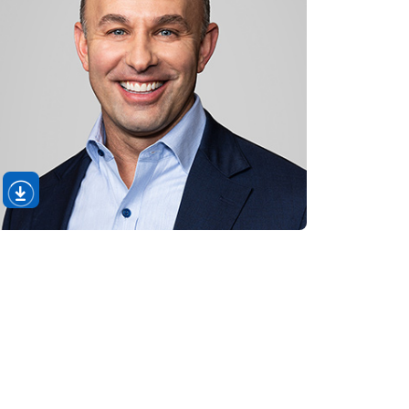
Sectie
afbeelding
downloaden
openen