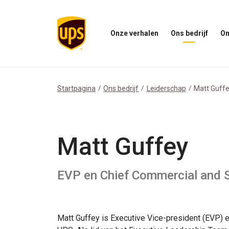
Onze verhalen
Ons bedrijf
On
Open
Open
Open
het
ons
het
menu
bedrijfsmenu
menu
Onze
Onze
Verhalen
impac
Startpagina
Ons bedrijf
Leiderschap
Matt Guff
Matt Guffey
EVP en Chief Commercial and S
Matt Guffey is Executive Vice-president (EVP) e