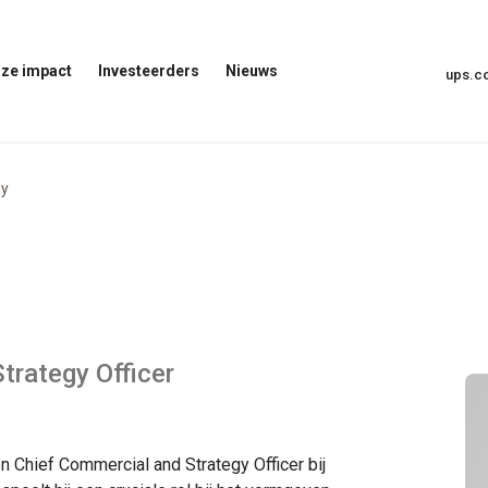
ze impact
Investeerders
Nieuws
ups.
Menu
Nieuwsmenu
voor
Openen
investeerders
openen
t
ey
trategy Officer
n Chief Commercial and Strategy Officer bij