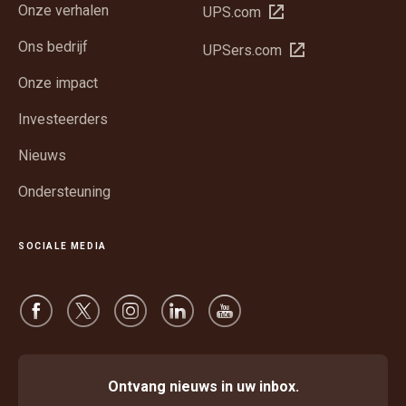
Onze verhalen
Opent
UPS.com
in
Ons bedrijf
Opent
UPSers.com
een
in
nieuw
Onze impact
een
venster
nieuw
Investeerders
venster
Nieuws
Ondersteuning
SOCIALE MEDIA
Ontvang nieuws in uw inbox.